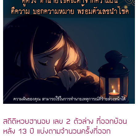
สถิติหวยฮานอย เลข 2 ตัวล่าง ที่ออกย้อน
หลัง 13 ปี แบ่งตามจำนวนครั้งที่ออก