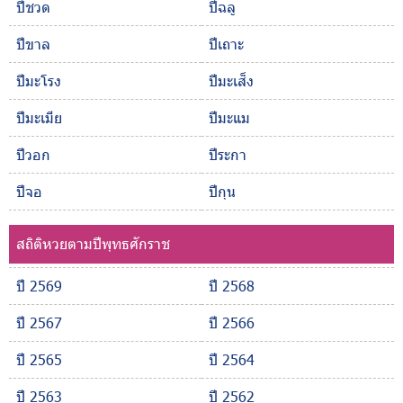
ปีชวด
ปีฉลู
ปีขาล
ปีเถาะ
ปีมะโรง
ปีมะเส็ง
ปีมะเมีย
ปีมะแม
ปีวอก
ปีระกา
ปีจอ
ปีกุน
สถิติหวยตามปีพุทธศักราช
ปี 2569
ปี 2568
ปี 2567
ปี 2566
ปี 2565
ปี 2564
ปี 2563
ปี 2562