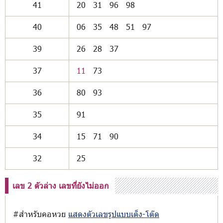
41
20
31
96
98
40
06
35
48
51
97
39
26
28
37
37
11
73
36
80
93
35
91
34
15
71
90
32
25
เลข 2 ตัวล่าง เลขที่ยังไม่ออก
#สำหรับคอหวย
แสดงตัวเลขรูปแบบเต็ง-โต๊ด