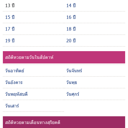
13 ปี
14 ปี
15 ปี
16 ปี
17 ปี
18 ปี
19 ปี
20 ปี
สถิติหวยตามวันในสัปดาห์
วันอาทิตย์
วันจันทร์
วันอังคาร
วันพุธ
วันพฤหัสบดี
วันศุกร์
วันเสาร์
สถิติหวยตามเดือนทางสุริยคติ