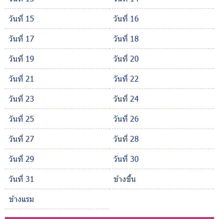
วันที่ 15
วันที่ 16
วันที่ 17
วันที่ 18
วันที่ 19
วันที่ 20
วันที่ 21
วันที่ 22
วันที่ 23
วันที่ 24
วันที่ 25
วันที่ 26
วันที่ 27
วันที่ 28
วันที่ 29
วันที่ 30
วันที่ 31
ข้างขึ้น
ข้างแรม