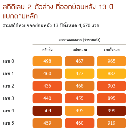
สถิติเลข 2 ตัวล่าง ที่ออกย้อนหลัง 13 ปี
แยกตามหลัก
รวมสถิติหวยออกย้อนหลัง 13 ปีทั้งหมด 4,670 งวด
ผลการออกสลาก (จำนวนครั้ง)
หลักสิบ
หลักหน่วย
รวมทั้งหมด
เลข 0
498
467
965
เลข 1
460
427
887
เลข 2
435
468
903
เลข 3
440
455
895
เลข 4
504
495
999
เลข 5
459
460
919