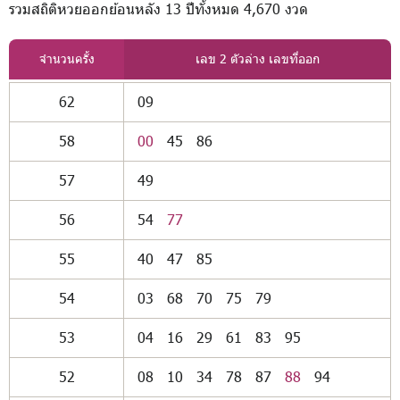
รวมสถิติหวยออกย้อนหลัง 13 ปีทั้งหมด 4,670 งวด
จำนวนครั้ง
เลข 2 ตัวล่าง เลขที่ออก
62
09
58
00
45
86
57
49
56
54
77
55
40
47
85
54
03
68
70
75
79
53
04
16
29
61
83
95
52
08
10
34
78
87
88
94