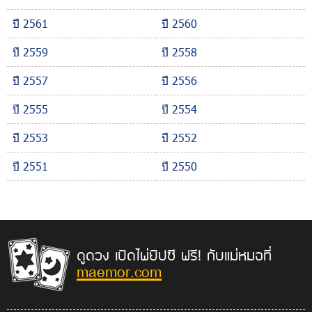
ปี 2561
ปี 2560
ปี 2559
ปี 2558
ปี 2557
ปี 2556
ปี 2555
ปี 2554
ปี 2553
ปี 2552
ปี 2551
ปี 2550
ดูดวง เปิดไพ่ยิปซี ฟรี! กับแม่หมอที่
maemor.com