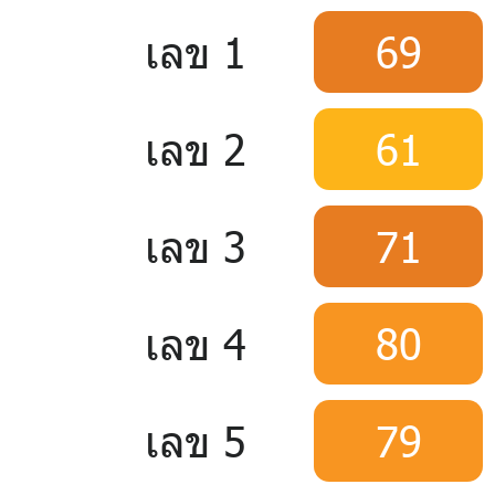
เลข 1
69
เลข 2
61
เลข 3
71
เลข 4
80
เลข 5
79