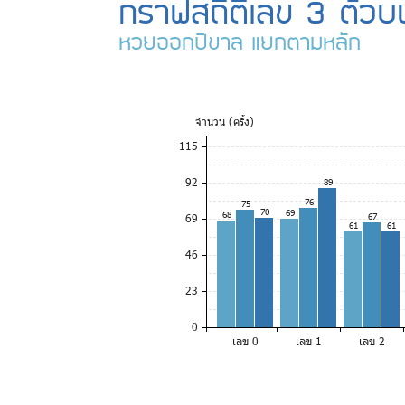
กราฟสถิติเลข 3 ตัวบ
หวยออกปีขาล แยกตามหลัก
จำ
นวน (ครั้ง)
115
92
89
76
75
70
69
68
69
67
61
61
46
23
0
เลข 0
เลข 1
เลข 2