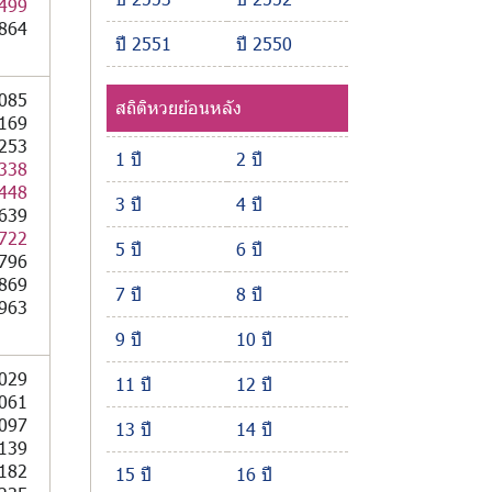
499
864
ปี 2551
ปี 2550
085
สถิติหวยย้อนหลัง
169
253
1 ปี
2 ปี
338
448
3 ปี
4 ปี
639
722
5 ปี
6 ปี
796
869
7 ปี
8 ปี
963
9 ปี
10 ปี
029
11 ปี
12 ปี
061
097
13 ปี
14 ปี
139
182
15 ปี
16 ปี