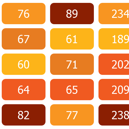
76
89
23
67
61
18
60
71
20
64
65
20
82
77
23