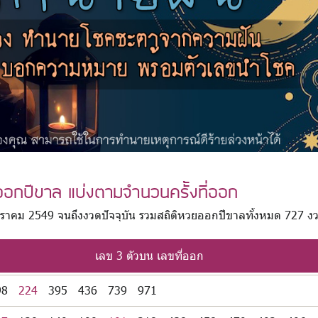
ออกปีขาล แบ่งตามจำนวนครั้งที่ออก
16 มกราคม 2549 จนถึงงวดปัจจุบัน รวมสถิติหวยออกปีขาลทั้งหมด 727 ง
เลข 3 ตัวบน เลขที่ออก
98
224
395
436
739
971