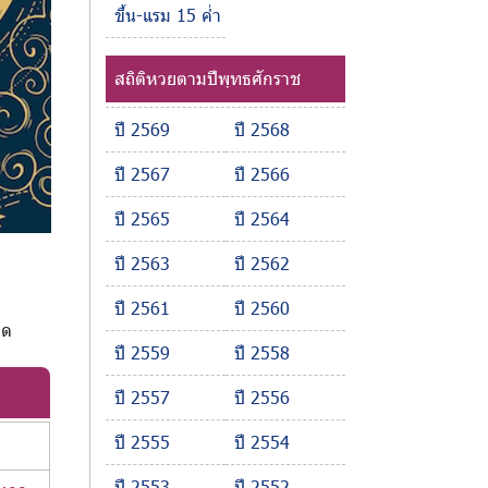
ขึ้น-แรม 15 ค่ำ
สถิติหวยตามปีพุทธศักราช
ปี 2569
ปี 2568
ปี 2567
ปี 2566
ปี 2565
ปี 2564
ปี 2563
ปี 2562
ปี 2561
ปี 2560
วด
ปี 2559
ปี 2558
ปี 2557
ปี 2556
ปี 2555
ปี 2554
ปี 2553
ปี 2552