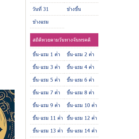
วันที่ 31
ข้างขึ้น
ข้างแรม
สถิติหวยตามวันทางจันทรคติ
ขึ้น-แรม 1 ค่ำ
ขึ้น-แรม 2 ค่ำ
ขึ้น-แรม 3 ค่ำ
ขึ้น-แรม 4 ค่ำ
ขึ้น-แรม 5 ค่ำ
ขึ้น-แรม 6 ค่ำ
ขึ้น-แรม 7 ค่ำ
ขึ้น-แรม 8 ค่ำ
ขึ้น-แรม 9 ค่ำ
ขึ้น-แรม 10 ค่ำ
ขึ้น-แรม 11 ค่ำ
ขึ้น-แรม 12 ค่ำ
ขึ้น-แรม 13 ค่ำ
ขึ้น-แรม 14 ค่ำ