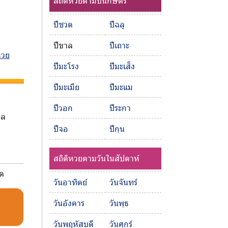
สถิติหวยตามปีนักษัตร
ปีชวด
ปีฉลู
ปีขาล
ปีเถาะ
หวย
ปีมะโรง
ปีมะเส็ง
ปีมะเมีย
ปีมะแม
ปีวอก
ปีระกา
าล
ปีจอ
ปีกุน
สถิติหวยตามวันในสัปดาห์
มด
วันอาทิตย์
วันจันทร์
3
วันอังคาร
วันพุธ
วันพฤหัสบดี
วันศุกร์