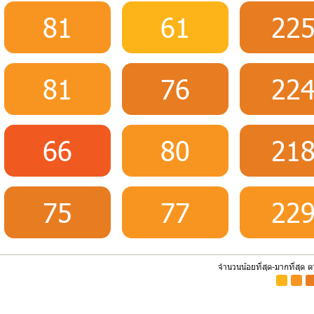
81
61
22
81
76
22
66
80
21
75
77
22
จำนวนน้อยที่สุด-มากที่สุด 
-
-
-