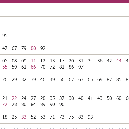
95
47
67
79
88
92
05
08
09
11
12
13
17
20
31
34
36
42
44
4
55
59
61
66
70
72
81
86
97
26
29
32
39
46
49
56
62
63
65
69
82
85
8
21
22
24
27
28
35
37
38
40
41
43
58
60
6
77
78
80
84
89
90
96
18
25
33
52
53
71
73
75
83
93