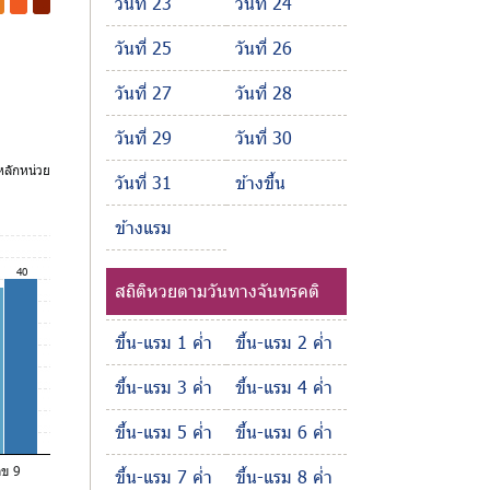
วันที่ 23
วันที่ 24
-
-
วันที่ 25
วันที่ 26
วันที่ 27
วันที่ 28
วันที่ 29
วันที่ 30
ลักหน่วย
วันที่ 31
ข้างขึ้น
ข้างแรม
40
สถิติหวยตามวันทางจันทรคติ
ขึ้น-แรม 1 ค่ำ
ขึ้น-แรม 2 ค่ำ
ขึ้น-แรม 3 ค่ำ
ขึ้น-แรม 4 ค่ำ
ขึ้น-แรม 5 ค่ำ
ขึ้น-แรม 6 ค่ำ
ลข 9
ขึ้น-แรม 7 ค่ำ
ขึ้น-แรม 8 ค่ำ