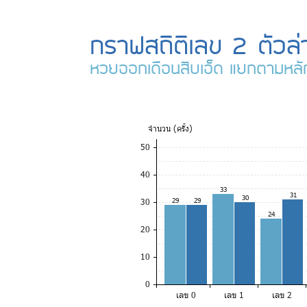
กราฟสถิติเลข 2 ตัวล่
หวยออกเดือนสิบเอ็ด แยกตามหลั
จำ
นวน (ครั้ง)
50
40
33
31
30
30
29
29
24
20
10
0
เลข 0
เลข 1
เลข 2