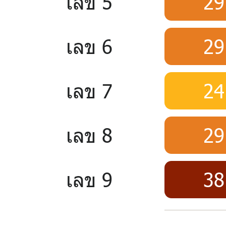
เลข 5
29
เลข 6
29
เลข 7
24
เลข 8
29
เลข 9
38