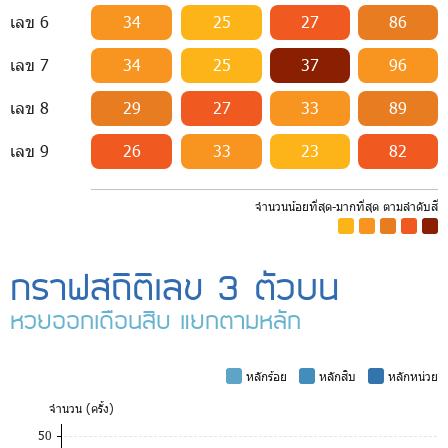
เลข 6
34
25
27
86
เลข 7
34
25
37
96
เลข 8
29
27
33
89
เลข 9
26
33
23
82
จำนวนน้อยที่สุด-มากที่สุด ตามลำดับสี
-
-
-
-
-
กราฟสถิติเลข 3 ตัวบน
หวยออกเดือนสิบ แยกตามหลัก
-
หลักร้อย
-
หลักสิบ
-
หลักหน่วย
จำ
นวน (ครั้ง)
50