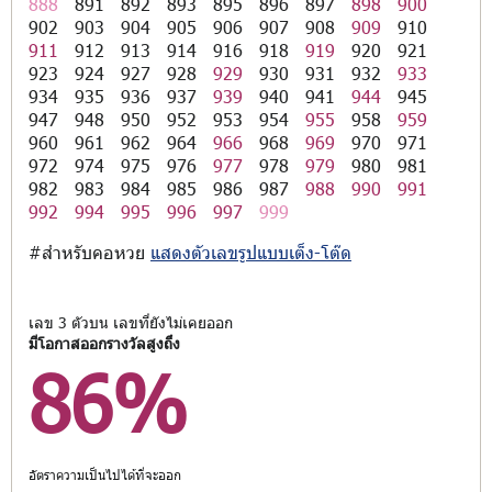
888
891
892
893
895
896
897
898
900
902
903
904
905
906
907
908
909
910
911
912
913
914
916
918
919
920
921
923
924
927
928
929
930
931
932
933
934
935
936
937
939
940
941
944
945
947
948
950
952
953
954
955
958
959
960
961
962
964
966
968
969
970
971
972
974
975
976
977
978
979
980
981
982
983
984
985
986
987
988
990
991
992
994
995
996
997
999
#สำหรับคอหวย
แสดงตัวเลขรูปแบบเต็ง-โต๊ด
เลข 3 ตัวบน เลขที่ยังไม่เคยออก
มีโอกาสออกรางวัลสูงถึง
86%
อัตราความเป็นไปได้ที่จะออก