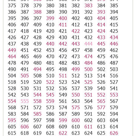
375
378
379
380
381
382
383
384
385
386
387
388
389
390
391
392
393
394
395
396
397
399
400
402
403
404
405
406
407
409
410
411
412
413
414
415
417
418
419
420
421
422
423
424
425
426
427
428
429
430
431
432
433
434
437
438
439
440
442
443
444
445
446
449
451
452
453
456
457
458
459
462
464
465
469
470
472
473
474
475
476
478
479
480
481
482
483
484
486
487
490
491
494
495
498
499
500
502
503
504
505
508
510
511
512
513
514
516
518
519
520
522
523
524
525
526
527
528
530
531
532
536
537
539
540
541
542
543
544
545
549
550
551
552
553
554
555
558
559
561
563
564
565
567
568
571
572
573
574
575
576
577
579
583
584
585
586
587
589
591
592
594
595
596
597
598
599
600
602
603
604
605
606
607
608
609
610
611
613
614
615
618
619
621
622
623
624
625
626