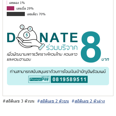
เลขตอง 1%
เลขเบิ้ล 29%
เลขเดี่ยว 70%
#สถิติเลข 3 ตัวบน
#
สถิติเลข 2 ตัวบน
#
สถิติเลข 2 ตัวล่าง