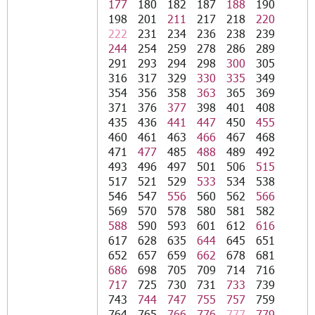
177
180
182
187
188
190
198
201
211
217
218
220
222
231
234
236
238
239
244
254
259
278
286
289
291
293
294
298
300
305
316
317
329
330
335
349
354
356
358
363
365
369
371
376
377
398
401
408
435
436
441
447
450
455
460
461
463
466
467
468
471
477
485
488
489
492
493
496
497
501
506
515
517
521
529
533
534
538
546
547
556
560
562
566
569
570
578
580
581
582
588
590
593
601
612
616
617
628
635
644
645
651
652
657
659
662
678
681
686
698
705
709
714
716
717
725
730
731
733
739
743
744
747
755
757
759
764
765
766
776
777
779