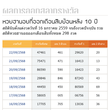
ผลการออกสลากรางวัล
หวยฮานอยที่ออกเดือนสิบย้อนหลัง 10 ปี
สถิตินับตั้งแต่งวดวันที่ 16 มกราคม 2559 จนถึงงวดปัจจุบัน รวม
สถิติหวยฮานอยออกเดือนสิบทั้งหมด 298 งวด
งวดวันที่
รางวัลพิเศษ
เลข 3 ตัวบน
รางวัลที่ 1
เลข 2 ตัวล่าง
22/09/2568
47461
461
29620
20
21/09/2568
75471
471
16413
13
20/09/2568
86590
590
16423
23
19/09/2568
29846
846
87243
43
18/09/2568
44450
450
80569
69
17/09/2568
58005
005
06756
56
16/09/2568
17705
705
13036
36