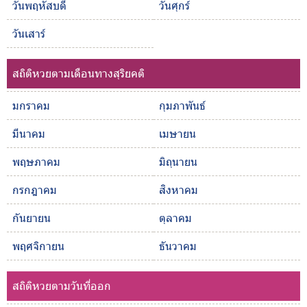
วันพฤหัสบดี
วันศุกร์
วันเสาร์
สถิติหวยตามเดือนทางสุริยคติ
มกราคม
กุมภาพันธ์
มีนาคม
เมษายน
พฤษภาคม
มิถุนายน
กรกฎาคม
สิงหาคม
กันยายน
ตุลาคม
พฤศจิกายน
ธันวาคม
สถิติหวยตามวันที่ออก