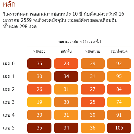
หลัก
วิเคราะห์ผลการออกสลากย้อนหลัง 10 ปี นับตั้งแต่งวดวันที่ 16
มกราคม 2559 จนถึงงวดปัจจุบัน รวมสถิติหวยออกเดือนสิบ
ทั้งหมด 298 งวด
ผลการออกสลาก (จำนวนครั้ง)
หลักร้อย
หลักสิบ
หลักหน่วย
รวมทั้งหมด
เลข 0
35
28
29
92
เลข 1
30
34
31
95
เลข 2
26
31
27
84
เลข 3
19
30
25
74
เลข 4
30
31
30
91
เลข 5
35
34
36
105