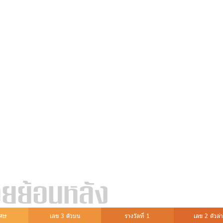
ยย้อนหลัง
เศษ
เลข 3 ตัวบน
รางวัลที่ 1
เลข 2 ตัวล่