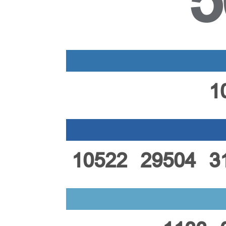
5
1
10522 29504 3