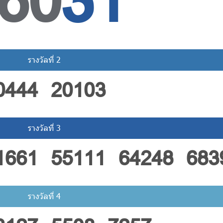
60
31
รางวัลที่ 2
0444 20103
รางวัลที่ 3
1661 55111 64248 683
รางวัลที่ 4