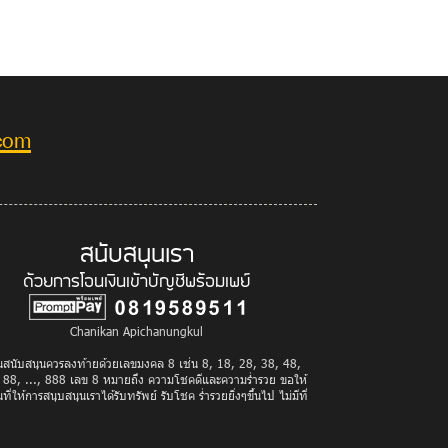
com
สนับสนุนเรา
ด้วยการโอนเงินเข้าบัญชีพร้อมเพย์
Chanikan Apichanungkul
นสนับสนุนควรลงท้ายด้วยเลขมงคล 8 เช่น 8, 18, 28, 38, 48,
, 88, ..., 888 เลข 8 หมายถึง ความโชคดีและความร่ำรวย ขอให้
ที่ให้การสนุบสนุนเราได้รับทรัพย์ รับโชค ร่ำรวยยิ่งๆขึ้นไป ไม่มีที่