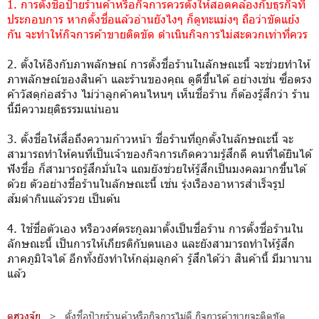
1. การตั้งชื่อป้ายร้านค้าหรือกิจการควรตั้งให้สอดคล้องกับธุรกิจที่
ประกอบการ หากตั้งชื่อแล้วอ่านยังไงๆ ก็ดูทะแม่งๆ ถือว่าขัดแย้ง
กัน จะทำให้กิจการค้าขายติดขัด ดำเนินกิจการไม่สะดวกเท่าที่ควร
2. ตั้งให้อิงกับภาพลักษณ์ การตั้งชื่อร้านในลักษณะนี้ จะช่วยทำให้
ภาพลักษณ์ของสินค้า และร้านของคุณ ดูดีขึ้นได้ อย่างเช่น ซื่อตรง
ค้าวัสดุก่อสร้าง ไม่ว่าลูกค้าคนไหนๆ เห็นชื่อร้าน ก็ต้องรู้สึกว่า ร้าน
นี้มีความยุติธรรมแน่นอน
3. ตั้งชื่อให้สื่อถึงความก้าวหน้า ชื่อร้านที่ถูกตั้งในลักษณะนี้ จะ
สามารถทำให้คนที่เป็นเจ้าของกิจการเกิดความรู้สึกดี คนที่ได้ยินได้
ฟังชื่อ ก็สามารถรู้สึกมั่นใจ แถมยังช่วยให้รู้สึกเป็นมงคลมากขึ้นได้
ด้วย ตัวอย่างชื่อร้านในลักษณะนี้ เช่น รุ่งเรืองอาหารสำเร็จรูป
ส้มตำกินแล้วรวย เป็นต้น
4. ใช้ชื่อตัวเอง หรือวงศ์ตระกูลมาตั้งเป็นชื่อร้าน การตั้งชื่อร้านใน
ลักษณะนี้ เป็นการให้เกียรติกับตนเอง และยังสามารถทำให้รู้สึก
ภาคภูมิใจได้ อีกทั้งยังทำให้กลุ่มลูกค้า รู้สึกได้ว่า สินค้านี้ มีมานาน
แล้ว
ดูฮวงจุ้ย
>
ตั้งชื่อป้ายร้านค้าหรือกิจการไม่ดี กิจการค้าขายจะติดขัด