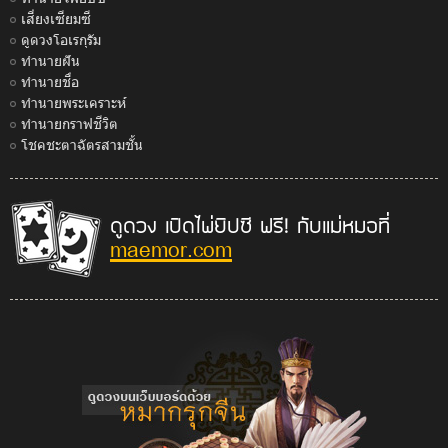
เสี่ยงเซียมซี
ดูดวงโอเรกุรัม
ทำนายฝัน
ทำนายชื่อ
ทำนายพระเคราะห์
ทำนายกราฟชีวิต
โชคชะตาฉัตรสามชั้น
ดูดวง เปิดไพ่ยิปซี ฟรี! กับแม่หมอที่
maemor.com