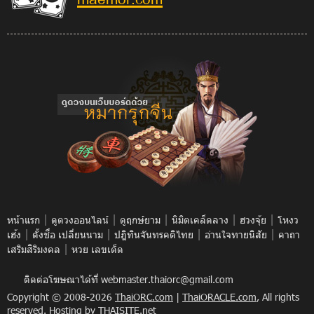
|
|
|
|
|
หน้าแรก
ดูดวงออนไลน์
ดูฤกษ์ยาม
นิมิตเคล็ดลาง
ฮวงจุ้ย
โหงว
|
|
|
|
เฮ้ง
ตั้งชื่อ เปลี่ยนนาม
ปฎิทินจันทรคติไทย
อ่านใจทายนิสัย
คาถา
|
เสริมสิริมงคล
หวย เลขเด็ด
ติดต่อโฆษณาได้ที่
webmaster.thaiorc@gmail.com
Copyright © 2008-2026
ThaiORC.com
|
ThaiORACLE.com
, All rights
reserved.
Hosting
by THAISITE.net