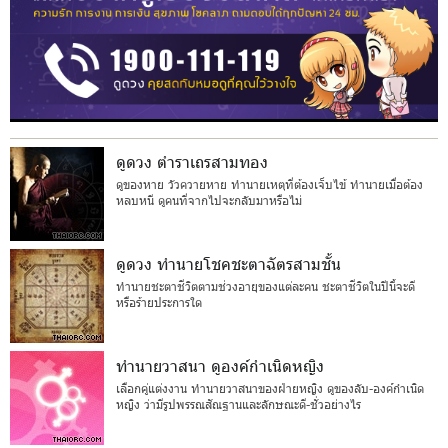
ดูดวง ตำราเถรสามทอง
ดูของหาย วัวควายหาย ทำนายเหตุที่ต้องเจ็บไข้ ทำนายเมื่อต้อง
หลบหนี ดูคนที่จากไปจะกลับมาหรือไม่
ดูดวง ทำนายโชคชะตาฉัตรสามชั้น
ทำนายชะตาชีวิตตามช่วงอายุของแต่ละคน ชะตาชีวิตในปีนี้จะดี
หรือร้ายประการใด
ทำนายวาสนา ดูองค์กำเนิดหญิง
เลือกคู่แต่งงาน ทำนายวาสนาของฝ่ายหญิง ดูของลับ-องค์กำเนิด
หญิง ว่ามีรูปพรรณสัณฐานและลักษณะดี-ชั่วอย่างไร