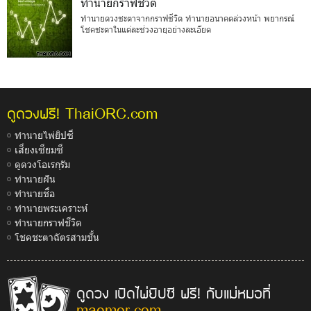
ทำนายกราฟชีวิต
ทำนายดวงชะตาจากกราฟชีวิต ทำนายอนาคตล่วงหน้า พยากรณ์
โชคชะตาในแต่ละช่วงอายุอย่างละเอียด
ThaiORC.com
ดูดวงฟรี!
ทำนายไพ่ยิปซี
เสี่ยงเซียมซี
ดูดวงโอเรกุรัม
ทำนายฝัน
ทำนายชื่อ
ทำนายพระเคราะห์
ทำนายกราฟชีวิต
โชคชะตาฉัตรสามชั้น
ดูดวง เปิดไพ่ยิปซี ฟรี! กับแม่หมอที่
maemor.com