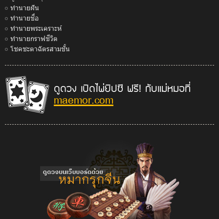
ทำนายฝัน
ทำนายชื่อ
ทำนายพระเคราะห์
ทำนายกราฟชีวิต
โชคชะตาฉัตรสามชั้น
ดูดวง เปิดไพ่ยิปซี ฟรี! กับแม่หมอที่
maemor.com