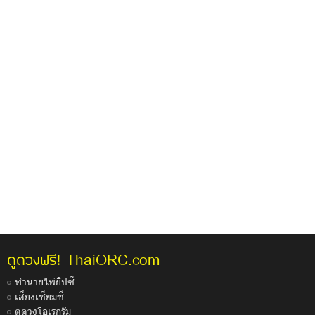
ThaiORC.com
ดูดวงฟรี!
ทำนายไพ่ยิปซี
เสี่ยงเซียมซี
ดูดวงโอเรกุรัม