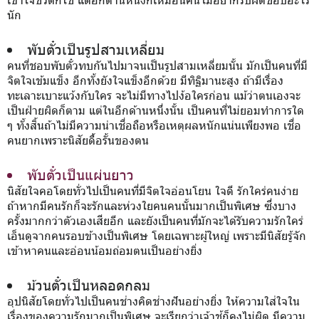
นัก
พับตั๋วเป็นรูปสามเหลี่ยม
คนที่ชอบพับตั๋วทบกันไปมาจนเป็นรูปสามเหลี่ยมนั้น มักเป็นคนที่มี
จิตใจเข้มแข็ง อีกทั้งยังใจแข็งอีกด้วย มีทิฐิมานะสูง ถ้ามีเรื่อง
ทะเลาะเบาะแว้งกับใคร จะไม่มีทางไปง้อใครก่อน แม้ว่าตนเองจะ
เป็นฝ่ายผิดก็ตาม แต่ในอีกด้านหนึ่งนั้น เป็นคนที่ไม่ยอมทำการใด
ๆ ทั้งสิ้นถ้าไม่มีความน่าเชื่อถือหรือเหตุผลหนักแน่นเพียงพอ เชื่อ
คนยากเพราะนิสัยดื้อรั้นของตน
พับตั๋วเป็นแผ่นยาว
นิสัยใจคอโดยทั่วไปเป็นคนที่มีจิตใจอ่อนโยน ใจดี รักใคร่คนง่าย
ถ้าหากมีคนรักก็จะรักและห่วงใยคนคนนั้นมากเป็นพิเศษ ซึ่งบาง
ครั้งมากกว่าตัวเองเสียอีก และยังเป็นคนที่มักจะได้รับความรักใคร่
เอ็นดูจากคนรอบข้างเป็นพิเศษ โดยเฉพาะผู้ใหญ่ เพราะมีนิสัยรู้จัก
เข้าหาคนและอ่อนน้อมถ่อมตนเป็นอย่างยิ่ง
ม้วนตั๋วเป็นหลอดกลม
อุปนิสัยโดยทั่วไปเป็นคนช่างคิดช่างฝันอย่างยิ่ง ให้ความใส่ใจใน
เรื่องของความรักมากเป็นพิเศษ จะเรียกว่าเจ้าชู้ก็คงไม่ผิด มีความ