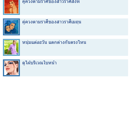
คู่ควงตามราศีของสาวราศีสิงห์
คู่ควงตามราศีของสาวราศีเมถุน
หนุ่มแต่ละวัน แตกต่างกันตรงไหน
ดูไฝบริเวณใบหน้า