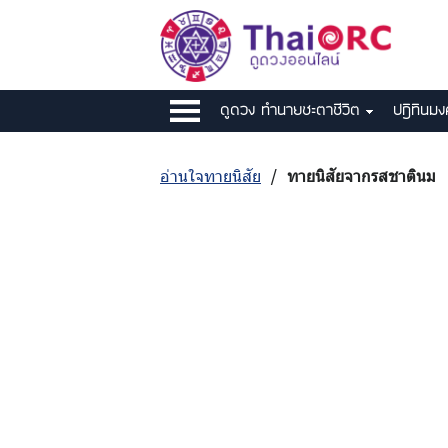
ดูดวง ทำนายชะตาชีวิต
ปฎิทินม
อ่านใจทายนิสัย
/
ทายนิสัยจากรสชาตินม