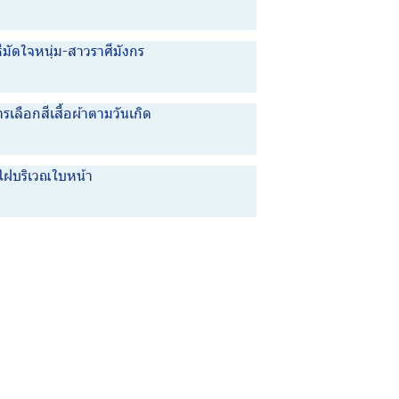
ธีมัดใจหนุ่ม-สาวราศีมังกร
รเลือกสีเสื้อผ้าตามวันเกิด
ูไฝบริเวณใบหน้า