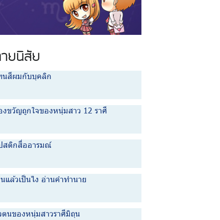
ทายนิสัย
ทนสีผมกับบุคลิก
องขวัญถูกใจของหนุ่มสาว 12 ราศี
ปสติกสื่ออารมณ์
ขินแล้วเป็นไง อ่านคำทำนาย
วตนของหนุ่มสาวราศีมิถุน