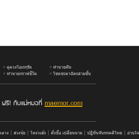
ดูดวงโอเรกุรัม
ทำนายฝัน
ทำนายกราฟชีวิต
โชคชะตาฉัตรสามชั้น
maemor.com
 ฟรี! กับแม่หมอที่
|
|
|
|
|
็ดลาง
ฮวงจุ้ย
โหงวเฮ้ง
ตั้งชื่อ เปลี่ยนนาม
ปฎิทินจันทรคติไทย
อ่านใ