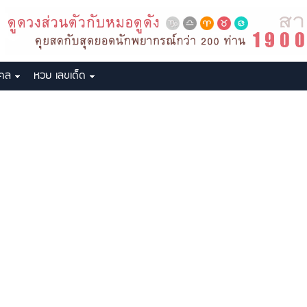
งคล
หวย เลขเด็ด