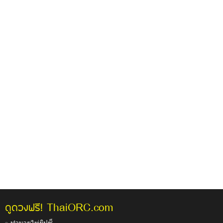
ThaiORC.com
ดูดวงฟรี!
ทำนายไพ่ยิปซี