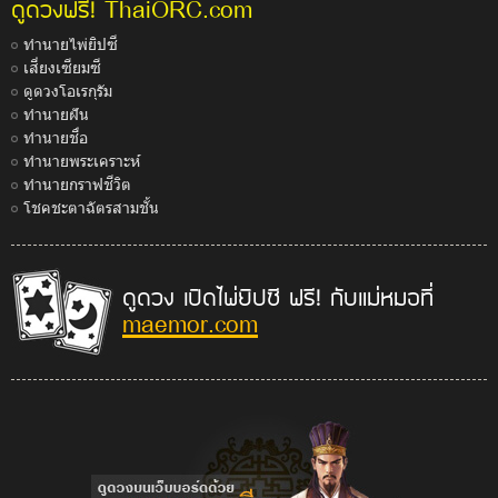
ThaiORC.com
ดูดวงฟรี!
ทำนายไพ่ยิปซี
เสี่ยงเซียมซี
ดูดวงโอเรกุรัม
ทำนายฝัน
ทำนายชื่อ
ทำนายพระเคราะห์
ทำนายกราฟชีวิต
โชคชะตาฉัตรสามชั้น
ดูดวง เปิดไพ่ยิปซี ฟรี! กับแม่หมอที่
maemor.com