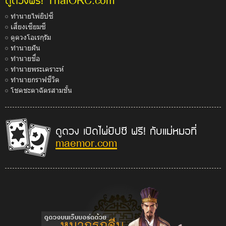
ThaiORC.com
ทำนายไพ่ยิปซี
เสี่ยงเซียมซี
ดูดวงโอเรกุรัม
ทำนายฝัน
ทำนายชื่อ
ทำนายพระเคราะห์
ทำนายกราฟชีวิต
โชคชะตาฉัตรสามชั้น
ดูดวง เปิดไพ่ยิปซี ฟรี! กับแม่หมอที่
maemor.com