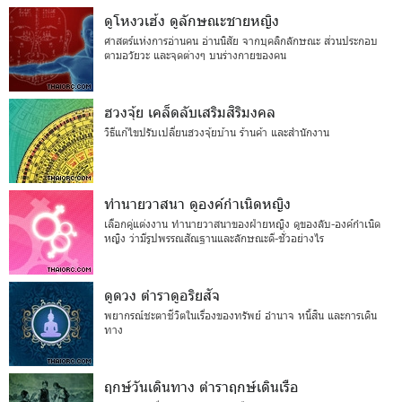
ดูโหงวเฮ้ง ดูลักษณะชายหญิง
ศาสตร์แห่งการอ่านคน อ่านนิสัย จากบุคลิกลักษณะ ส่วนประกอบ
ตามอวัยวะ และจุดต่างๆ บนร่างกายของคน
ฮวงจุ้ย เคล็ดลับเสริมสิริมงคล
วิธีแก้ไขปรับเปลี่ยนฮวงจุ้ยบ้าน ร้านค้า และสำนักงาน
ทำนายวาสนา ดูองค์กำเนิดหญิง
เลือกคู่แต่งงาน ทำนายวาสนาของฝ่ายหญิง ดูของลับ-องค์กำเนิด
หญิง ว่ามีรูปพรรณสัณฐานและลักษณะดี-ชั่วอย่างไร
ดูดวง ตำราดูอริยสัจ
พยากรณ์ชะตาชีวิตในเรื่องของทรัพย์ อำนาจ หนี้สิน และการเดิน
ทาง
ฤกษ์วันเดินทาง ตำราฤกษ์เดินเรือ