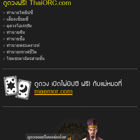
ThaiORC.com
ดูดวงฟรี!
ทำนายไพ่ยิปซี
เสี่ยงเซียมซี
ดูดวงโอเรกุรัม
ทำนายฝัน
ทำนายชื่อ
ทำนายพระเคราะห์
ทำนายกราฟชีวิต
โชคชะตาฉัตรสามชั้น
ดูดวง เปิดไพ่ยิปซี ฟรี! กับแม่หมอที่
maemor.com