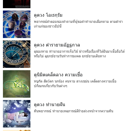
ดูดวง โอเรกุรัม
พยากรณ์คำตอบของคำถามที่ผู้ขอคำทำนายเลือกถาม ตามตำรา
เก่าแก่ของชาวยิปซี
ดูดวง ตำรายามอัฏฐกาล
ดูของหาย ทำนายอาการเจ็บไข้ ข่าวหรือเรื่องที่ได้ยินมาเชื่อถือได้
หรือไม่ ดูฤกษ์ยามวันทำการมงคล ฤกษ์ยามเดินทาง
ดูนิมิตเคล็ดลาง ความเชื่อ
หนูกัด สัตว์ตก นกร้อง คนจาม ลางเขม่น เคล็ดลางความเชื่อ
ปกิณกะเกี่ยวกับวันต่างๆ
ดูดวง ทำนายฝัน
ฝันพยากรณ์ ทำนายเหตุการณ์ดีร้ายล่วงหน้าจากความฝัน