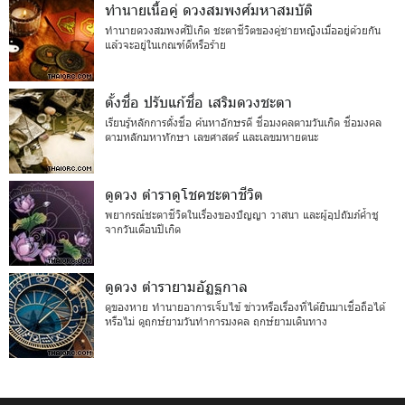
ทำนายเนื้อคู่ ดวงสมพงศ์มหาสมบัติ
ทำนายดวงสมพงศ์ปีเกิด ชะตาชีวิตของคู่ชายหญิงเมื่ออยู่ด้วยกัน
แล้วจะอยู่ในเกณฑ์ดีหรือร้าย
ตั้งชื่อ ปรับแก้ชื่อ เสริมดวงชะตา
เรียนรู้หลักการตั้งชื่อ ค้นหาอักษรดี ชื่อมงคลตามวันเกิด ชื่อมงคล
ตามหลักมหาทักษา เลขศาสตร์ และเลขมหายตนะ
ดูดวง ตำราดูโชคชะตาชีวิต
พยากรณ์ชะตาชีวิตในเรื่องของปัญญา วาสนา และผู้อุปถัมภ์ค้ำชู
จากวันเดือนปีเกิด
ดูดวง ตำรายามอัฏฐกาล
ดูของหาย ทำนายอาการเจ็บไข้ ข่าวหรือเรื่องที่ได้ยินมาเชื่อถือได้
หรือไม่ ดูฤกษ์ยามวันทำการมงคล ฤกษ์ยามเดินทาง