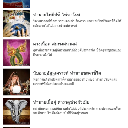
ทำนายไพ่ยิปซี ไพ่ทาโรท์
ไพ่พยากรณ์ที่สามารถบอกเล่าเรื่องราว และช่วยไขปริศนาชีวิตให้
คลี่คลายไปได้อย่างน่ามหัศจรรย์
ดวงเนื้อคู่ สมพงศ์นาคคู่
คู่สามีภรรยาจะอยู่กินร่วมกันได้ด้วยดีประการใด ชีวิตคู่จะสุขสมและ
ยืนยาวหรือไม่
นับอายุอัฏฐเคราะห์ ทำนายชะตาชีวิต
พยากรณ์โชคชะตาราศีตามอายุของชายหญิง ทำนายโชคและ
เคราะห์ที่ต้องประสบในแต่ละปี
ทำนายเนื้อคู่ ตำราดูช้างผัวเมีย
คู่สามีภรรยาจะอยู่กินร่วมกันได้ด้วยดีประการใด ดวงชะตาของทั้งคู่
จะเป็นเช่นไรเมื่อต้องมาใช้ชีวิตอยู่ร่วมกัน