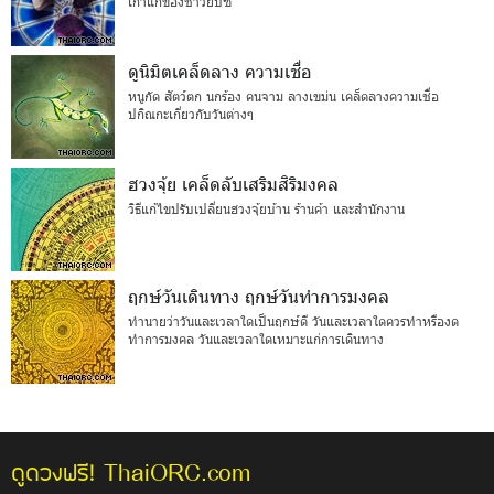
เก่าแก่ของชาวยิปซี
ดูนิมิตเคล็ดลาง ความเชื่อ
หนูกัด สัตว์ตก นกร้อง คนจาม ลางเขม่น เคล็ดลางความเชื่อ
ปกิณกะเกี่ยวกับวันต่างๆ
ฮวงจุ้ย เคล็ดลับเสริมสิริมงคล
วิธีแก้ไขปรับเปลี่ยนฮวงจุ้ยบ้าน ร้านค้า และสำนักงาน
ฤกษ์วันเดินทาง ฤกษ์วันทำการมงคล
ทำนายว่าวันและเวลาใดเป็นฤกษ์ดี วันและเวลาใดควรทำหรืองด
ทำการมงคล วันและเวลาใดเหมาะแก่การเดินทาง
ThaiORC.com
ดูดวงฟรี!