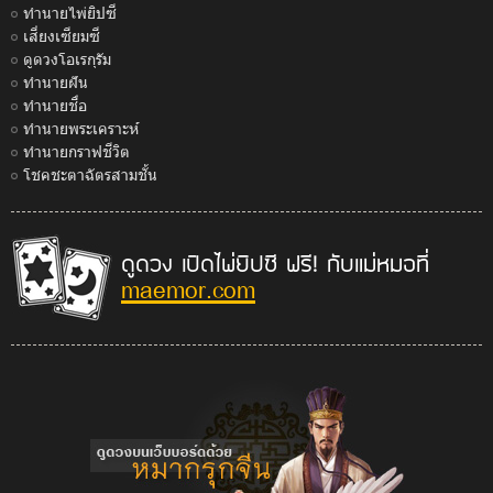
ทำนายไพ่ยิปซี
เสี่ยงเซียมซี
ดูดวงโอเรกุรัม
ทำนายฝัน
ทำนายชื่อ
ทำนายพระเคราะห์
ทำนายกราฟชีวิต
โชคชะตาฉัตรสามชั้น
ดูดวง เปิดไพ่ยิปซี ฟรี! กับแม่หมอที่
maemor.com