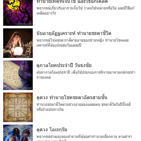
ทำนายเหตุที่เจ็บไข้ และวิธีแก้เคล็ด
พยากรณ์เกี่ยวกับอาการเจ็บไข้ ว่าคนไข้จะตายหรือไม่ และมีวิธีแก้
เคล็ดอย่างไร
นับอายุอัฏฐเคราะห์ ทำนายชะตาชีวิต
พยากรณ์โชคชะตาราศีตามอายุของชายหญิง ทำนายโชคและ
เคราะห์ที่ต้องประสบในแต่ละปี
ดูกาลโยคประจำปี วันธงชัย
ค้นหากาลโยคประจำปี เพื่อใช้ประกอบการพิจารณาหาฤกษ์กระทำ
การมงคล
ดูดวง ทำนายโชคชะตาฉัตรสามชั้น
ทำนายชะตาชีวิตตามช่วงอายุของแต่ละคน ชะตาชีวิตในปีนี้จะดี
หรือร้ายประการใด
ดูดวง โอเรกุรัม
พยากรณ์คำตอบของคำถามที่ผู้ขอคำทำนายเลือกถาม ตามตำรา