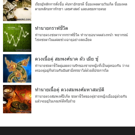
เรียนรู้หลักการตั้งชื่อ ค้นหาอักษรดี ชื่อมงคลตามวันเกิด ชื่อมงคล
ตามหลักมหาทักษา เลขศาสตร์ และเลขมหายตนะ
ทำนายกราฟชีวิต
ทำนายดวงชะตาจากกราฟชีวิต ทำนายอนาคตล่วงหน้า พยากรณ์
โชคชะตาในแต่ละช่วงอายุอย่างละเอียด
ดวงเนื้อคู่ สมพงศ์นาค ผัว เมีย ชู้
ทำนายชะตาชีวิตคู่และความรักของชายหญิงที่เป็นคู่ครองกัน ว่าจะ
ครองคู่อยู่กินร่วมกันฉันสามีภรรยาได้ด้วยดีประการใด
ทำนายเนื้อคู่ ดวงสมพงศ์มหาสมบัติ
ทำนายดวงสมพงศ์ปีเกิด ชะตาชีวิตของคู่ชายหญิงเมื่ออยู่ด้วยกัน
แล้วจะอยู่ในเกณฑ์ดีหรือร้าย