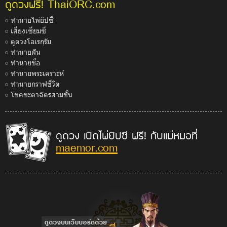
ThaiORC.com
ดูดวงฟรี!
ทำนายไพ่ยิปซี
เสี่ยงเซียมซี
ดูดวงโอเรกุรัม
ทำนายฝัน
ทำนายชื่อ
ทำนายพระเคราะห์
ทำนายกราฟชีวิต
โชคชะตาฉัตรสามชั้น
ดูดวง เปิดไพ่ยิปซี ฟรี! กับแม่หมอที่
maemor.com