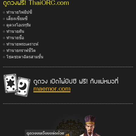
ThaiORC.com
ดูดวงฟรี!
ทำนายไพ่ยิปซี
เสี่ยงเซียมซี
ดูดวงโอเรกุรัม
ทำนายฝัน
ทำนายชื่อ
ทำนายพระเคราะห์
ทำนายกราฟชีวิต
โชคชะตาฉัตรสามชั้น
ดูดวง เปิดไพ่ยิปซี ฟรี! กับแม่หมอที่
maemor.com