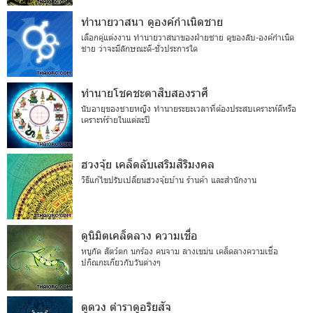
ทำนายวาสนา ดูองค์กำเนิดชาย
เลือกคู่แต่งงาน ทำนายวาสนาของฝ่ายชาย ดูของลับ-องค์กำเนิด
ชาย ว่าจะมีลักษณะดี-ชั่วประการใด
ทำนายโชคชะตาสิบสองราศี
นับอายุของชายหญิง ทำนายระยะเวลาที่ต้องประสบเคราะห์ดีหรือ
เคราะห์ร้ายในแต่ละปี
ฮวงจุ้ย เคล็ดลับเสริมสิริมงคล
วิธีแก้ไขปรับเปลี่ยนฮวงจุ้ยบ้าน ร้านค้า และสำนักงาน
ดูนิมิตเคล็ดลาง ความเชื่อ
หนูกัด สัตว์ตก นกร้อง คนจาม ลางเขม่น เคล็ดลางความเชื่อ
ปกิณกะเกี่ยวกับวันต่างๆ
ดูดวง ตำราดูอริยสัจ