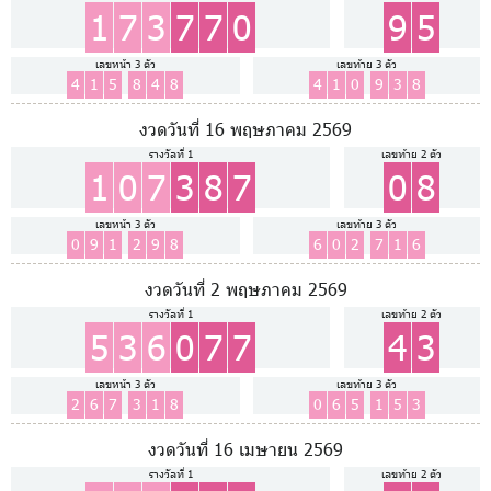
1
7
3
7
7
0
9
5
เลขหน้า 3 ตัว
เลขท้าย 3 ตัว
4
1
5
8
4
8
4
1
0
9
3
8
งวดวันที่ 16 พฤษภาคม 2569
รางวัลที่ 1
เลขท้าย 2 ตัว
1
0
7
3
8
7
0
8
เลขหน้า 3 ตัว
เลขท้าย 3 ตัว
0
9
1
2
9
8
6
0
2
7
1
6
งวดวันที่ 2 พฤษภาคม 2569
รางวัลที่ 1
เลขท้าย 2 ตัว
5
3
6
0
7
7
4
3
เลขหน้า 3 ตัว
เลขท้าย 3 ตัว
2
6
7
3
1
8
0
6
5
1
5
3
งวดวันที่ 16 เมษายน 2569
รางวัลที่ 1
เลขท้าย 2 ตัว