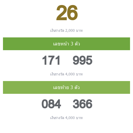
26
เงินรางวัล 2,000 บาท
เลขหน้า 3 ตัว
171 995
เงินรางวัล 4,000 บาท
เลขท้าย 3 ตัว
084 366
เงินรางวัล 4,000 บาท