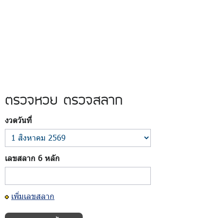
ตรวจหวย ตรวจสลาก
งวดวันที่
เลขสลาก 6 หลัก
เพิ่มเลขสลาก