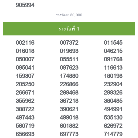
905994
รางวัลละ 80,000
รางวัลที่ 4
002116
007372
011545
016018
019693
046215
050007
055511
091768
095041
097623
116613
159307
174880
180198
205250
226866
232904
266671
289468
299326
355962
367218
380485
388722
390621
494991
497443
499018
535130
560719
601882
626972
656693
697773
714779