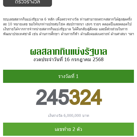
ระบุเลขสลากกินแบ่งรัฐบาล 6 หลัก เพื่อตรวจรางวัล ท่านสามารถตรวจสลากได้สูงสุดครั้ง
ละ 10 หมายเลข ขอให้ทุกท่านประสบโชค สมปรารถนา เฮงๆ รวยๆ ตลอดปีและตลอดไป
เงินรายได้จากการจำหน่ายสลากกินแบ่งรัฐบาล ได้คืนกลับสู่สังคม และมีส่วนร่วมในการ
พัฒนาประเทศชาติ เช่น ด้านการศึกษา ด้านการกีฬา ด้านสังคมสงเคราะห์ ด้านศาสนา ฯลฯ
ผลสลากกินแบ่งรัฐบาล
งวดประจำวันที่ 16 กรกฎาคม 2568
รางวัลที่ 1
245
324
เงินรางวัล 6,000,000 บาท
เลขท้าย 2 ตัว