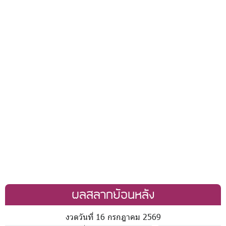
ผลสลากย้อนหลัง
งวดวันที่ 16 กรกฎาคม 2569