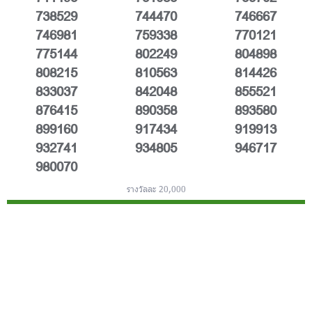
738529
744470
746667
746981
759338
770121
775144
802249
804898
808215
810563
814426
833037
842048
855521
876415
890358
893580
899160
917434
919913
932741
934805
946717
980070
รางวัลละ 20,000