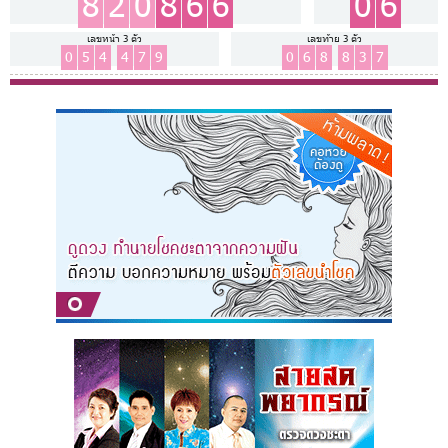
8
2
0
8
6
6
0
6
เลขหน้า 3 ตัว
เลขท้าย 3 ตัว
0
5
4
4
7
9
0
6
8
8
3
7