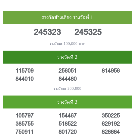
รางวัลข้างเคียง รางวัลที่ 1
245323
245325
รางวัลละ 100,000 บาท
รางวัลที่ 2
115709
256051
814956
844010
844480
รางวัลละ 200,000
รางวัลที่ 3
105797
154467
350225
385755
518522
629192
750911
801720
828884