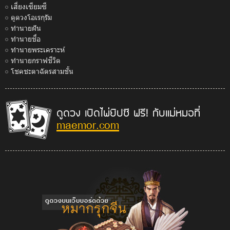
เสี่ยงเซียมซี
ดูดวงโอเรกุรัม
ทำนายฝัน
ทำนายชื่อ
ทำนายพระเคราะห์
ทำนายกราฟชีวิต
โชคชะตาฉัตรสามชั้น
ดูดวง เปิดไพ่ยิปซี ฟรี! กับแม่หมอที่
maemor.com