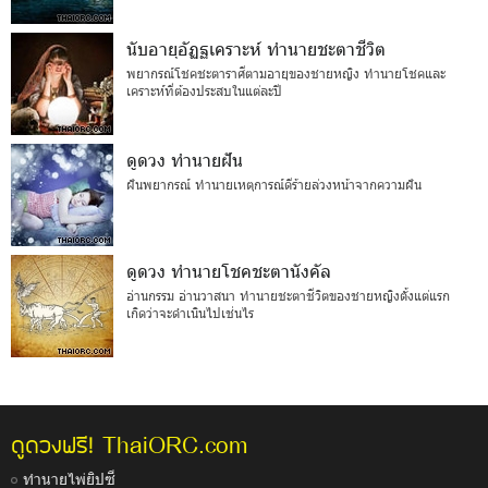
นับอายุอัฏฐเคราะห์ ทำนายชะตาชีวิต
พยากรณ์โชคชะตาราศีตามอายุของชายหญิง ทำนายโชคและ
เคราะห์ที่ต้องประสบในแต่ละปี
ดูดวง ทำนายฝัน
ฝันพยากรณ์ ทำนายเหตุการณ์ดีร้ายล่วงหน้าจากความฝัน
ดูดวง ทำนายโชคชะตานังคัล
อ่านกรรม อ่านวาสนา ทำนายชะตาชีวิตของชายหญิงตั้งแต่แรก
เกิดว่าจะดำเนินไปเช่นไร
ThaiORC.com
ดูดวงฟรี!
ทำนายไพ่ยิปซี