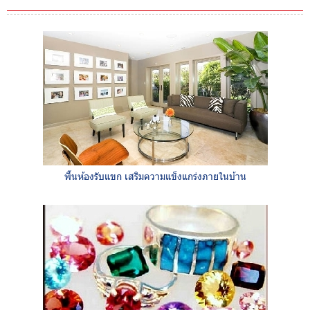
พื้นห้องรับแขก เสริมความแข็งแกร่งภายในบ้าน