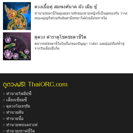
ดวงเนื้อคู่ สมพงศ์นาค ผัว เมีย ชู้
ทำนายชะตาชีวิตคู่และความรักของชายหญิงที่เป็นคู่ครองกัน ว่าจะ
ครองคู่อยู่กินร่วมกันฉันสามีภรรยาได้ด้วยดีประการใด
ดูดวง ตำราดูโชคชะตาชีวิต
พยากรณ์ชะตาชีวิตในเรื่องของปัญญา วาสนา และผู้อุปถัมภ์ค้ำชู
จากวันเดือนปีเกิด
ThaiORC.com
ดูดวงฟรี!
ทำนายไพ่ยิปซี
เสี่ยงเซียมซี
ดูดวงโอเรกุรัม
ทำนายฝัน
ทำนายชื่อ
ทำนายพระเคราะห์
ทำนายกราฟชีวิต