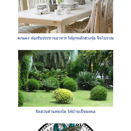
ตกแต่ง ห้องรับประทานอาหาร ให้ถูกหลักฮวงจุ้ย จีนโบราณ
จัดสวนตำแหน่งใด ให้บ้านเป็นมงคล