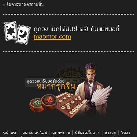
โชคชะตาฉัตรสามชั้น
ดูดวง เปิดไพ่ยิปซี ฟรี! กับแม่หมอที่
maemor.com
|
|
|
|
|
หน้าแรก
ดูดวงออนไลน์
ดูฤกษ์ยาม
นิมิตเคล็ดลาง
ฮวงจุ้ย
โหงว