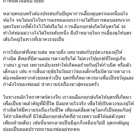
กำหนดวันสิ้นอายุขัย
หลายครอบครัวต้องประสบกับปัญหาการเลี้ยงดูบุตรจนเหนื่อยใจ
ท้อใจ จนไม่แน่ใจในการลงทุนลงแรงว่าจะได้รับการตอบแทนจาก
บุตรในทางที่ตั้งใจไว้ได้หรือไม่ การเลือกฤกษ์เกิดให้บุตรได้ จะ
ทำให้พ่อแม่วางใจได้ในระดับหนึ่ง มีเป้าหมายในการเลี้ยงดูให้บุตร
เติบใหญ่ในทางที่เขาควรจะเป็น
การใช้ฤกษ์ที่เหมาะสม หมายถึง เหมาะสมกับรูปดวงของผู้ให้
กำเนิด ดีพอที่บิดาและมารดาจะรับได้ ไม่ควรใช้ฤกษ์ที่ใหญ่เกิน
วาสนา ฐานะ เพราะกลับจะทำให้เกิดผลร้ายกับผู้ให้กำเนิด หรือตัว
เด็กเอง เช่น การสิ้นอายุขัยในวัยเยาว์ของเด็กหรือบิดามารดาอาจ
ต้องพลัดพรากด้วยเหตุจำเป็น บุตรที่เกิดมาควรมาเพื่อเป็นขวัญและ
กำลังใจของพ่อแม่ นำความรุ่งเรืองมาสู่ครอบครัว
ในทางหลักโหราศาตร์ดวงจีน เราจะเลือกฤกษ์เกิดให้บุตรที่เกิดมา
เพื่อเป็นธาตุสำคัญที่มีชีวิต มีลมหายใจจริง เพื่อใช้ปรับดวงของผู้ให้
กำเนิดให้มีความรุ่งเรืองในชีวิต เพียงแค่ลืมตาดูโลกก็เป็นคุณกับผู้
ให้กำเนิดทันที มิใช่เลือกฤกษ์เกิดที่อำนวยความดีให้แต่ตัวบุตร
เพียงฝ่ายเดียว เช่นนั้นจะกลายเป็นมีลูกก็เหมือนไม่มี บุตรกตัญญู
ย่อมเป็นยอดปรารถนาของพ่อแม่ทุกคน