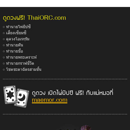
ThaiORC.com
ดูดวงฟรี!
ทำนายไพ่ยิปซี
เสี่ยงเซียมซี
ดูดวงโอเรกุรัม
ทำนายฝัน
ทำนายชื่อ
ทำนายพระเคราะห์
ทำนายกราฟชีวิต
โชคชะตาฉัตรสามชั้น
ดูดวง เปิดไพ่ยิปซี ฟรี! กับแม่หมอที่
maemor.com