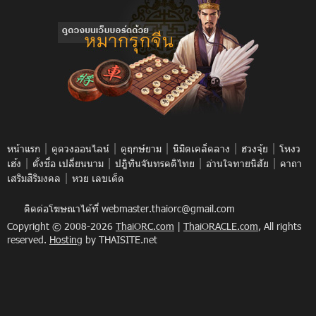
|
|
|
|
|
หน้าแรก
ดูดวงออนไลน์
ดูฤกษ์ยาม
นิมิตเคล็ดลาง
ฮวงจุ้ย
โหงว
|
|
|
|
เฮ้ง
ตั้งชื่อ เปลี่ยนนาม
ปฎิทินจันทรคติไทย
อ่านใจทายนิสัย
คาถา
|
เสริมสิริมงคล
หวย เลขเด็ด
ติดต่อโฆษณาได้ที่
webmaster.thaiorc@gmail.com
Copyright © 2008-2026
ThaiORC.com
|
ThaiORACLE.com
, All rights
reserved.
Hosting
by THAISITE.net