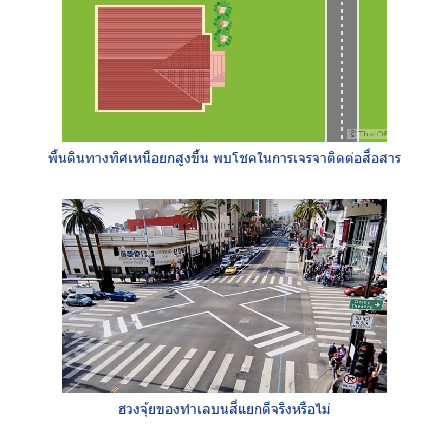
พื้นดินทางทิศเหนือยกสูงขึ้น พบโชคในการเจรจาติดต่อสื่อสาร
ฮวงจุ้ยของทำเลบนสี่แยกดีจริงหรือไม่