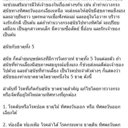
จะช่วยเสริมบารมีให้เจ้าของในเรื่องต่างๆกัน เช่น ถ้าท่านวางกรง
สุนัขทางทิศตะวันออกเฉียงเหนือ จะส่งผลให้สุนัขมีสุขภาพแข็งแรง
และอายุยืนยาว บุตรหลานเชื่อฟังพ่อแม่ และอยู่ในโอวาท บริวาร
จงรักภักดี เป็นต้น แต่ถ้าท่านวางกรงสุนัขไปทางทิศใต้ จะเปรียบ
เสมือน เป็นลูกสาวคนเล็ก มีความซื่อสัตย์ ขี้อ้อน และรักเจ้าของ
เป็นต้น
สุนัขกับธาตุทั้ง 5
สุนัข ก็คล้ายมนุษย์ตรงที่มีการวิเคราะห์ ธาตุทั้ง 5 ในแต่ละตัว ถ้า
สุนัขที่ท่านเลี้ยงมีสุขภาพสมบูรณ์แข็งแรง ก็ช่วยส่งผลดีต่อเจ้าของ
ไปด้วย และถ้าสุนัขที่ท่านเลี้ยง เป็นโรคประจำตัวต่างๆ ก็แสดงว่า
สุนัขของท่านขาดธาตุใดธาตุหนึ่งใน 5 ธาตุ ดังนี้
ลำดับที่ โรคที่เกิดกับสุนัข ขาดธาตุสำคัญ แก้ไขโดยการวางกรง
หรือจัดที่อยู่ให้ใหม่ตามทิศทางที่ถูกต้อง
1. โรคตับหรือโรคปอด ธาตุไม้ ทิศตะวันออก หรือ ทิศตะวันออก
เฉียงใต้
2. ท้องอืด ท้องเฟ้อ โรคลำไส้ โรคกระเพาะ ธาตุดิน ทิศตะวันตก