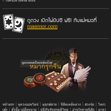
โชคชะตาฉัตรสามชั้น
ดูดวง เปิดไพ่ยิปซี ฟรี! กับแม่หมอที่
maemor.com
|
|
|
|
|
หน้าแรก
ดูดวงออนไลน์
ดูฤกษ์ยาม
นิมิตเคล็ดลาง
ฮวงจุ้ย
โหงว
|
|
|
|
เฮ้ง
ตั้งชื่อ เปลี่ยนนาม
ปฎิทินจันทรคติไทย
อ่านใจทายนิสัย
คาถา