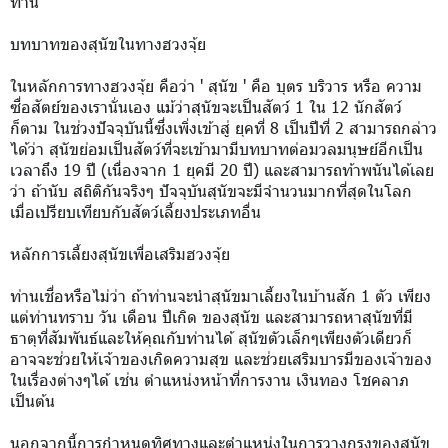
ท่าน
บทบาทของสุนัขในทางฮวงจุ้ย
ในหลักการทางฮวงจุ้ย คือว่า ' สุนัข ' คือ บุตร บริวาร หรือ ความ
ซื่อสัตย์ของเรานั่นเอง แม้ว่าสุนัขจะเป็นสัตว์ 1 ใน 12 นักสัตว์
ก็ตาม ในช่วงปัจจุบันนี้ซึ่งเพิ่งเข้าสู่ ยุคที่ 8 เป็นปีที่ 2 สามารถกล่าว
ได้ว่า สุนัขย่อมเป็นสัตว์ที่จะเข้ามามีบทบาทต่อมวลมนุษย์อีกเป็น
เวลาถึง 19 ปี (เนื่องจาก 1 ยุคมี 20 ปี) และสามารถท้าพนันได้เลย
ว่า ถ้านับ สถิติกันจริงๆ ปัจจุบันสุนัขจะมีจำนวนมากที่สุดในโลก
เมื่อเปรียบเทียบกับสัตว์เลี้ยงประเภทอื่น
หลักการเลี้ยงสุนัขเพื่อเสริมฮวงจุ้ย
ท่านเชื่อหรือไม่ว่า ถ้าท่านจะนำสุนัขมาเลี้ยงในบ้านสัก 1 ตัว เพียง
แต่ท่านทราบ วัน เดือน ปีเกิด ของสุนัข และสามารถหาสุนัขที่มี
ธาตุที่สัมพันธ์และให้คุณกับท่านได้ สุนัขตัวเล็กๆเพียงตัวเดียวก็
อาจจะช่วยให้เจ้าของเกิดความสุข และช่วยเสริมบารมีของเจ้าของ
ในเรื่องต่างๆได้ เช่น ตำแหน่งหน้าที่การงาน เงินทอง โชคลาภ
เป็นต้น
นอกจากนี้การกำหนดทิศทางและตำแหน่งในการวางกรงของสุนัข