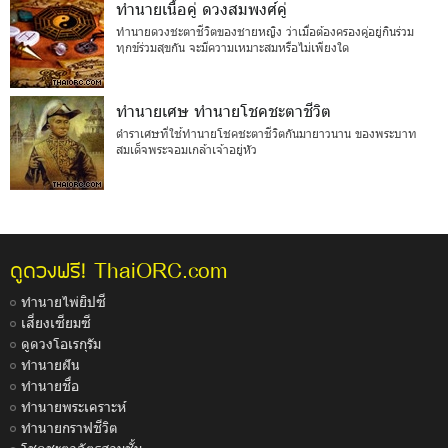
ทำนายเนื้อคู่ ดวงสมพงศ์คู่
ทำนายดวงชะตาชีวิตของชายหญิง ว่าเมื่อต้องครองคู่อยู่กินร่วม
ทุกข์ร่วมสุขกัน จะมีความเหมาะสมหรือไม่เพียงใด
ทำนายเศษ ทำนายโชคชะตาชีวิต
ตำราเศษที่ใช้ทำนายโชคชะตาชีวิตกันมายาวนาน ของพระบาท
สมเด็จพระจอมเกล้าเจ้าอยู่หัว
ThaiORC.com
ดูดวงฟรี!
ทำนายไพ่ยิปซี
เสี่ยงเซียมซี
ดูดวงโอเรกุรัม
ทำนายฝัน
ทำนายชื่อ
ทำนายพระเคราะห์
ทำนายกราฟชีวิต