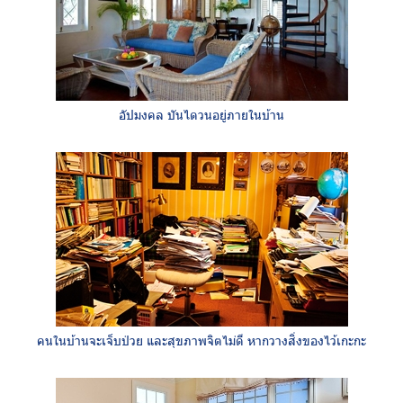
อัปมงคล บันไดวนอยู่ภายในบ้าน
คนในบ้านจะเจ็บป่วย และสุขภาพจิตไม่ดี หากวางสิ่งของไว้เกะกะ