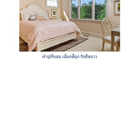
ผ้าปูที่นอน เลือกสีถูก รักยืนยาว