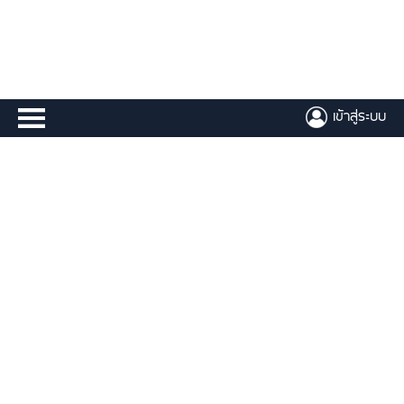
เข้าสู่ระบบ