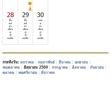
28
29
30
ขึ้น
ขึ้น
แรม
๑๔
๑๕
๑
ค่ำ
ค่ำ
ค่ำ
เดือน
เดือน
เดือน
๘
๘
๘
ปี
ปี
ปี
มะเมีย
มะเมีย
มะเมีย
กระทิงวัน:
มกราคม
|
กุมภาพันธ์
|
มีนาคม
|
เมษายน
|
พฤษภาคม
|
มิถุนายน 2569
|
กรกฎาคม
|
สิงหาคม
|
กันยายน
|
ตุลาคม
|
พฤศจิกายน
|
ธันวาคม