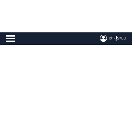
เข้าสู่ระบบ