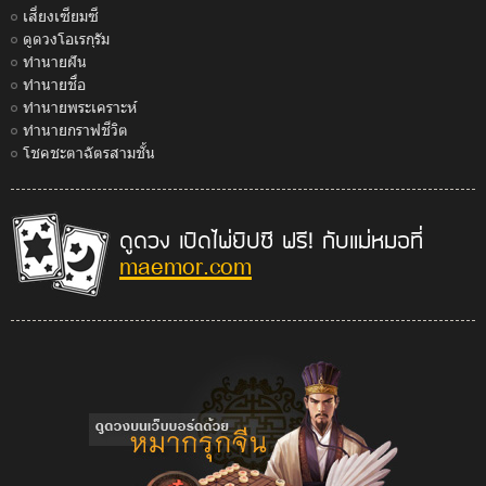
เสี่ยงเซียมซี
ดูดวงโอเรกุรัม
ทำนายฝัน
ทำนายชื่อ
ทำนายพระเคราะห์
ทำนายกราฟชีวิต
โชคชะตาฉัตรสามชั้น
ดูดวง เปิดไพ่ยิปซี ฟรี! กับแม่หมอที่
maemor.com