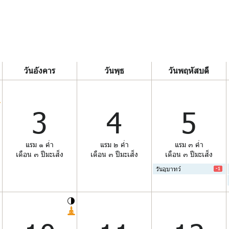
วันอังคาร
วันพุธ
วันพฤหัสบดี
3
4
5
แรม
๑
ค่ำ
แรม
๒
ค่ำ
แรม
๓
ค่ำ
เดือน
๓
ปี
มะเส็ง
เดือน
๓
ปี
มะเส็ง
เดือน
๓
ปี
มะเส็ง
วันอุบาทว์