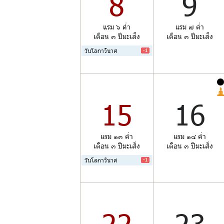
8
9
แรม
๖
ค่ำ
แรม
๗
ค่ำ
เดือน
๓
ปี
มะเส็ง
เดือน
๓
ปี
มะเส็ง
วันโลกาวินาศ
15
16
แรม
๑๓
ค่ำ
แรม
๑๔
ค่ำ
เดือน
๓
ปี
มะเส็ง
เดือน
๓
ปี
มะเส็ง
วันโลกาวินาศ
22
23