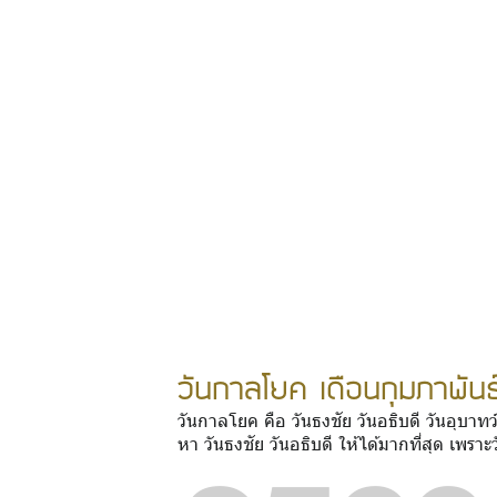
วันกาลโยค เดือนกุมภาพั
วันกาลโยค คือ วันธงชัย วันอธิบดี วันอุบ
หา วันธงชัย วันอธิบดี ให้ได้มากที่สุด เพ