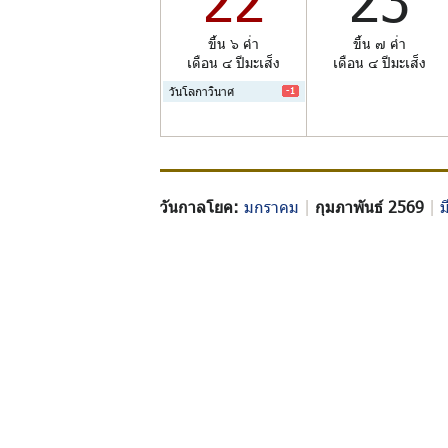
ขึ้น
๖
ค่ำ
ขึ้น
๗
ค่ำ
เดือน
๔
ปี
มะเส็ง
เดือน
๔
ปี
มะเส็ง
วันโลกาวินาศ
วันกาลโยค:
มกราคม
|
กุมภาพันธ์ 2569
|
ม