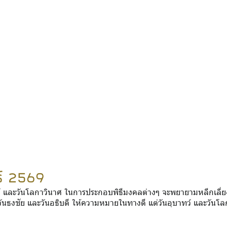
นธ์ 2569
าทว์ และวันโลกาวินาศ ในการประกอบพิธีมงคลต่างๆ จะพยายามหลีกเลี่
ราะวันธงชัย และวันอธิบดี ให้ความหมายในทางดี แต่วันอุบาทว์ และวั