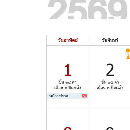
2569
วันอาทิตย์
วันจันทร์
1
2
ขึ้น
๑๔
ค่ำ
ขึ้น
๑๕
ค่ำ
เดือน
๓
ปี
มะเส็ง
เดือน
๓
ปี
มะเส็ง
วันโลกาวินาศ