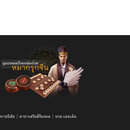
|
|
จทายนิสัย
คาถาเสริมสิริมงคล
หวย เลขเด็ด