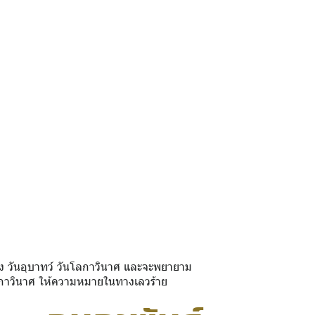
ยง วันอุบาทว์ วันโลกาวินาศ และจะพยายาม
นโลกาวินาศ ให้ความหมายในทางเลวร้าย