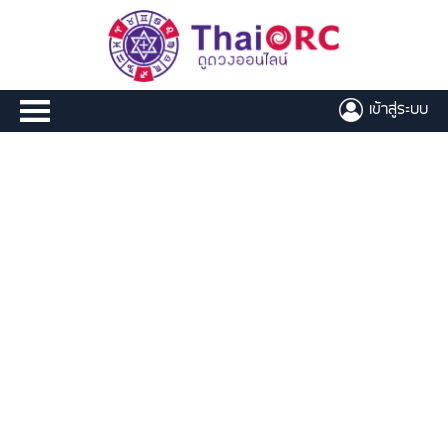
เข้าสู่ระบบ