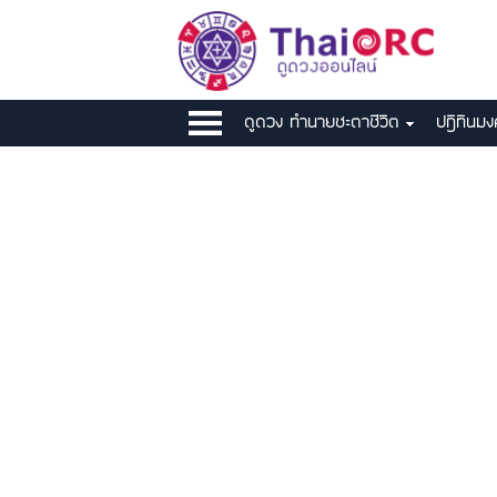
ดูดวง ทำนายชะตาชีวิต
ปฎิทินม