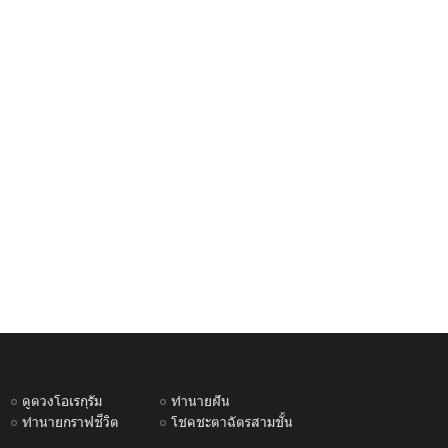
ดูดวงโอเรกุรัม
ทำนายฝัน
ทำนายกราฟชีวิต
โชคชะตาฉัตรสามชั้น