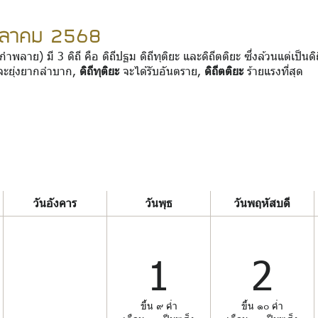
ตุลาคม 2568
ย) มี 3 ดิถี คือ ดิถีปฐม ดิถีทุติยะ และดิถีตติยะ ซึ่งล้วนแต่เป็นดิถ
ะยุ่งยากลำบาก,
ดิถีทุติยะ
จะได้รับอันตราย,
ดิถีตติยะ
ร้ายแรงที่สุด
วันอังคาร
วันพุธ
วันพฤหัสบดี
1
2
ขึ้น
๙
ค่ำ
ขึ้น
๑๐
ค่ำ