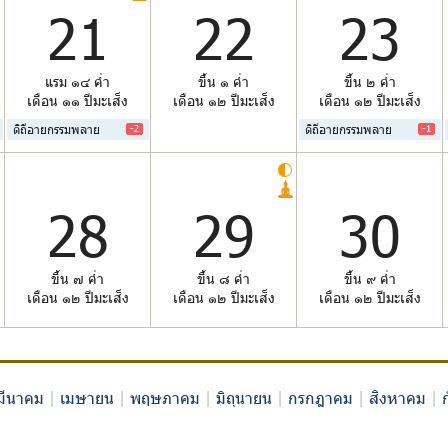
21
22
23
แรม
๑๔
ค่ำ
ขึ้น
๑
ค่ำ
ขึ้น
๒
ค่ำ
เดือน
๑๑
ปี
มะเส็ง
เดือน
๑๒
ปี
มะเส็ง
เดือน
๑๒
ปี
มะเส็ง
ดิถีอายกรรมพลาย
ดิถีอายกรรมพลาย
28
29
30
ขึ้น
๗
ค่ำ
ขึ้น
๘
ค่ำ
ขึ้น
๙
ค่ำ
เดือน
๑๒
ปี
มะเส็ง
เดือน
๑๒
ปี
มะเส็ง
เดือน
๑๒
ปี
มะเส็ง
มีนาคม
|
เมษายน
|
พฤษภาคม
|
มิถุนายน
|
กรกฎาคม
|
สิงหาคม
|