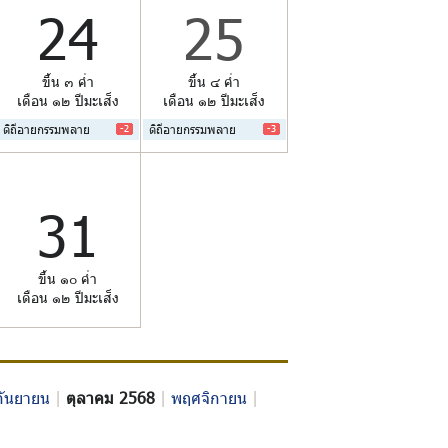
24
25
ขึ้น
๓
ค่ำ
ขึ้น
๔
ค่ำ
เดือน
๑๒
ปี
มะเส็ง
เดือน
๑๒
ปี
มะเส็ง
ดิถีอายกรรมพลาย
ดิถีอายกรรมพลาย
31
ขึ้น
๑๐
ค่ำ
เดือน
๑๒
ปี
มะเส็ง
กันยายน
|
ตุลาคม 2568
|
พฤศจิกายน
|