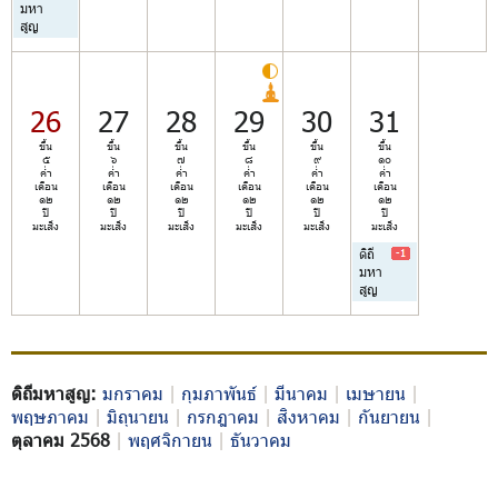
มหา
สูญ
26
27
28
29
30
31
ขึ้น
ขึ้น
ขึ้น
ขึ้น
ขึ้น
ขึ้น
๕
๖
๗
๘
๙
๑๐
ค่ำ
ค่ำ
ค่ำ
ค่ำ
ค่ำ
ค่ำ
เดือน
เดือน
เดือน
เดือน
เดือน
เดือน
๑๒
๑๒
๑๒
๑๒
๑๒
๑๒
ปี
ปี
ปี
ปี
ปี
ปี
มะเส็ง
มะเส็ง
มะเส็ง
มะเส็ง
มะเส็ง
มะเส็ง
ดิถี
มหา
สูญ
ดิถีมหาสูญ:
มกราคม
|
กุมภาพันธ์
|
มีนาคม
|
เมษายน
|
พฤษภาคม
|
มิถุนายน
|
กรกฎาคม
|
สิงหาคม
|
กันยายน
|
ตุลาคม 2568
|
พฤศจิกายน
|
ธันวาคม