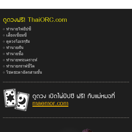
ThaiORC.com
ดูดวงฟรี!
ทำนายไพ่ยิปซี
เสี่ยงเซียมซี
ดูดวงโอเรกุรัม
ทำนายฝัน
ทำนายชื่อ
ทำนายพระเคราะห์
ทำนายกราฟชีวิต
โชคชะตาฉัตรสามชั้น
ดูดวง เปิดไพ่ยิปซี ฟรี! กับแม่หมอที่
maemor.com