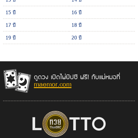
15 ปี
16 ปี
17 ปี
18 ปี
19 ปี
20 ปี
ดูดวง เปิดไพ่ยิปซี ฟรี! กับแม่หมอที่
maemor.com