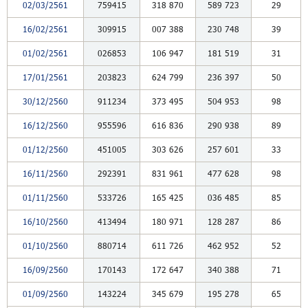
02/03/2561
759415
318
870
589
723
29
16/02/2561
309915
007
388
230
748
39
01/02/2561
026853
106
947
181
519
31
17/01/2561
203823
624
799
236
397
50
30/12/2560
911234
373
495
504
953
98
16/12/2560
955596
616
836
290
938
89
01/12/2560
451005
303
626
257
601
33
16/11/2560
292391
831
961
477
628
98
01/11/2560
533726
165
425
036
485
85
16/10/2560
413494
180
971
128
287
86
01/10/2560
880714
611
726
462
952
52
16/09/2560
170143
172
647
340
388
71
01/09/2560
143224
345
679
195
278
65