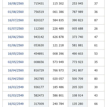
16/08/2560
715431
115
302
253
945
37
01/08/2560
756519
061
386
787
989
36
16/07/2560
820327
584
835
390
823
87
01/07/2560
112360
226
489
005
688
26
16/06/2560
943142
626
878
373
740
47
01/06/2560
053630
121
218
581
881
61
16/05/2560
454891
008
396
490
603
53
02/05/2560
008656
573
949
773
923
35
16/04/2560
816729
766
973
241
807
40
01/04/2560
392785
020
057
500
709
80
16/03/2549
936177
185
486
205
320
30
01/03/2549
582473
586
801
108
914
43
16/02/2549
317009
240
784
135
280
66