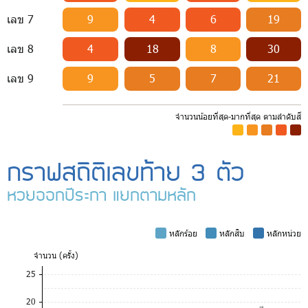
เลข 7
9
4
6
19
เลข 8
4
18
8
30
เลข 9
9
5
7
21
จำนวนน้อยที่สุด-มากที่สุด ตามลำดับสี
-
-
-
-
-
กราฟสถิติเลขท้าย 3 ตัว
หวยออกปีระกา แยกตามหลัก
-
หลักร้อย
-
หลักสิบ
-
หลักหน่วย
จำ
นวน (ครั้ง)
25
20
18