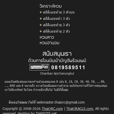
วิเคราะห์หวย
สถิติเลขท้าย 3 ตัวบน
สถิติเลขหน้า 3 ตัว
สถิติเลขท้าย 3 ตัว
สถิติเลขท้าย 2 ตัว
หวยลาว
หวยฮานอย
สนับสนุนเรา
ด้วยการโอนเงินเข้าบัญชีพร้อมเพย์
Chanikan Apichanungkul
ยอดเงินสนับสนุนควรลงท้ายด้วยเลขมงคล 8 เช่น 8, 18, 28, 38, 48, 58, .., 88,
..., 888 เลข 8 หมายถึง ความโชคดีและความร่ำรวย ขอให้ทุกท่านที่ให้การสนุบสนุน
เราได้รับทรัพย์ รับโชค ร่ำรวยยิ่งๆขึ้นไป ไม่มีที่สิ้นสุด
ติดต่อโฆษณาได้ที่
webmaster.thaiorc@gmail.com
Copyright © 2008-2026
ThaiORC.com
|
ThaiORACLE.com
, All rights
reserved.
Hosting
by THAISITE.net