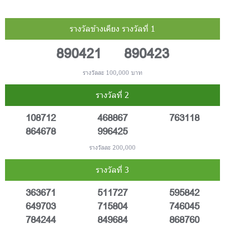
รางวัลข้างเคียง รางวัลที่ 1
890421
890423
รางวัลละ 100,000 บาท
รางวัลที่ 2
108712
468867
763118
864678
996425
รางวัลละ 200,000
รางวัลที่ 3
363671
511727
595842
649703
715804
746045
784244
849684
868760