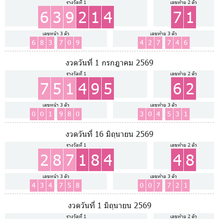
รางวัลที่ 1
เลขท้าย 2 ตัว
6
3
9
2
1
4
7
1
เลขหน้า 3 ตัว
เลขท้าย 3 ตัว
6
8
3
7
0
9
4
2
7
7
4
6
งวดวันที่ 1 กรกฎาคม 2569
รางวัลที่ 1
เลขท้าย 2 ตัว
7
5
1
4
9
5
6
2
เลขหน้า 3 ตัว
เลขท้าย 3 ตัว
0
0
1
9
8
0
3
0
4
5
3
1
งวดวันที่ 16 มิถุนายน 2569
รางวัลที่ 1
เลขท้าย 2 ตัว
2
8
7
1
8
4
4
8
เลขหน้า 3 ตัว
เลขท้าย 3 ตัว
4
3
4
7
5
8
0
0
7
7
2
1
งวดวันที่ 1 มิถุนายน 2569
รางวัลที่ 1
เลขท้าย 2 ตัว