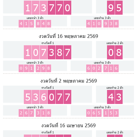
1
7
3
7
7
0
9
5
เลขหน้า 3 ตัว
เลขท้าย 3 ตัว
4
1
5
8
4
8
4
1
0
9
3
8
งวดวันที่ 16 พฤษภาคม 2569
รางวัลที่ 1
เลขท้าย 2 ตัว
1
0
7
3
8
7
0
8
เลขหน้า 3 ตัว
เลขท้าย 3 ตัว
0
9
1
2
9
8
6
0
2
7
1
6
งวดวันที่ 2 พฤษภาคม 2569
รางวัลที่ 1
เลขท้าย 2 ตัว
5
3
6
0
7
7
4
3
เลขหน้า 3 ตัว
เลขท้าย 3 ตัว
2
6
7
3
1
8
0
6
5
1
5
3
งวดวันที่ 16 เมษายน 2569
รางวัลที่ 1
เลขท้าย 2 ตัว