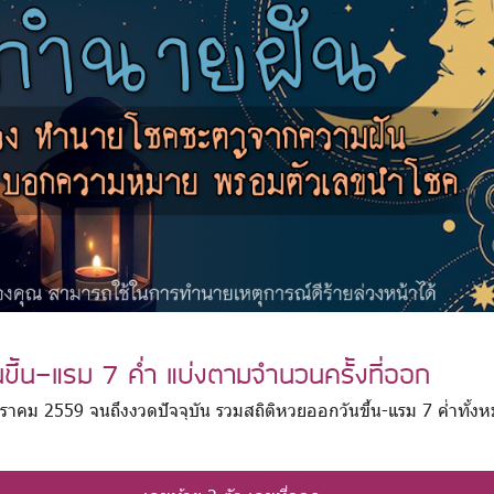
นขึ้น-แรม 7 ค่ำ แบ่งตามจำนวนครั้งที่ออก
 มกราคม 2559 จนถึงงวดปัจจุบัน รวมสถิติหวยออกวันขึ้น-แรม 7 ค่ำทั้ง