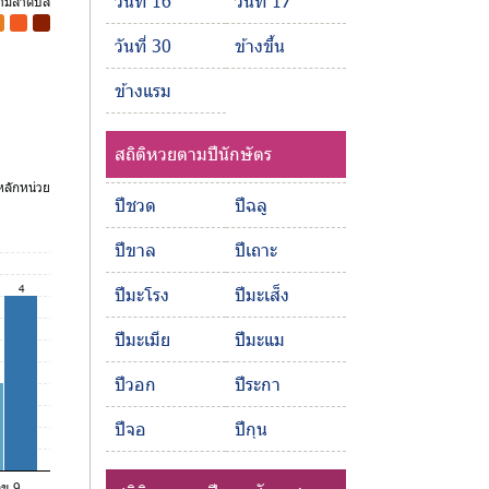
วันที่ 16
วันที่ 17
ตามลำดับสี
-
-
วันที่ 30
ข้างขึ้น
ข้างแรม
สถิติหวยตามปีนักษัตร
ลักหน่วย
ปีชวด
ปีฉลู
ปีขาล
ปีเถาะ
4
ปีมะโรง
ปีมะเส็ง
ปีมะเมีย
ปีมะแม
ปีวอก
ปีระกา
ปีจอ
ปีกุน
ลข 9