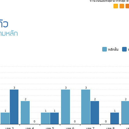
จำนวนน้อยที่สุด-มากที่สุด 
-
-
-
ัว
ามหลัก
-
หลักสิบ
-
ห
3
3
3
2
2
2
1
1
1
1
0
0
0
เลข 3
เลข 4
เลข 5
เลข 6
เลข 7
เลข 8
เ