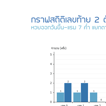
กราฟสถิติเลขท้าย 2 ต
หวยออกวันขึ้น-แรม 7 ค่ำ แยกต
จำ
นวน (ครั้ง)
5
4
3
2
2
2
1
1
1
1
0
0
เลข 0
เลข 1
เลข 2