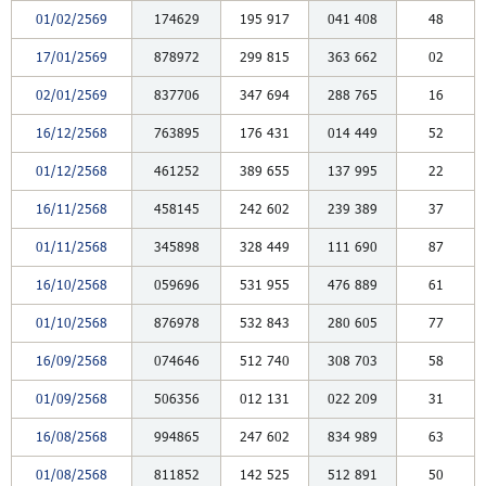
01/02/2569
174629
195
917
041
408
48
17/01/2569
878972
299
815
363
662
02
02/01/2569
837706
347
694
288
765
16
16/12/2568
763895
176
431
014
449
52
01/12/2568
461252
389
655
137
995
22
16/11/2568
458145
242
602
239
389
37
01/11/2568
345898
328
449
111
690
87
16/10/2568
059696
531
955
476
889
61
01/10/2568
876978
532
843
280
605
77
16/09/2568
074646
512
740
308
703
58
01/09/2568
506356
012
131
022
209
31
16/08/2568
994865
247
602
834
989
63
01/08/2568
811852
142
525
512
891
50