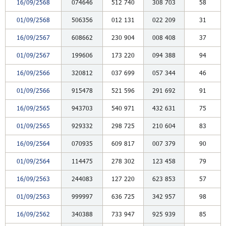
16/09/2568
074646
512
740
308
703
58
01/09/2568
506356
012
131
022
209
31
16/09/2567
608662
230
904
008
408
37
01/09/2567
199606
173
220
094
388
94
16/09/2566
320812
037
699
057
344
46
01/09/2566
915478
521
596
291
692
91
16/09/2565
943703
540
971
432
631
75
01/09/2565
929332
298
725
210
604
83
16/09/2564
070935
609
817
007
379
90
01/09/2564
114475
278
302
123
458
79
16/09/2563
244083
127
220
623
853
57
01/09/2563
999997
636
725
342
957
98
16/09/2562
340388
733
947
925
939
85