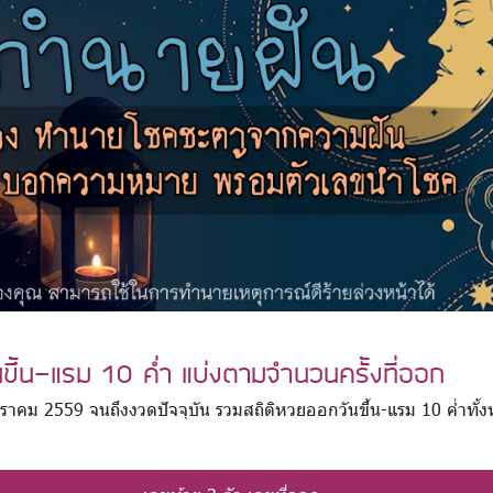
นขึ้น-แรม 10 ค่ำ แบ่งตามจำนวนครั้งที่ออก
 มกราคม 2559 จนถึงงวดปัจจุบัน รวมสถิติหวยออกวันขึ้น-แรม 10 ค่ำทั้