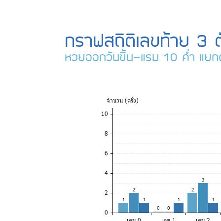
กราฟสถิติเลขท้าย 3 ต
หวยออกวันขึ้น-แรม 10 ค่ำ แยก
จำ
นวน (ครั้ง)
10
8
6
4
3
2
2
2
1
1
1
1
0
0
0
เลข 0
เลข 1
เลข 2