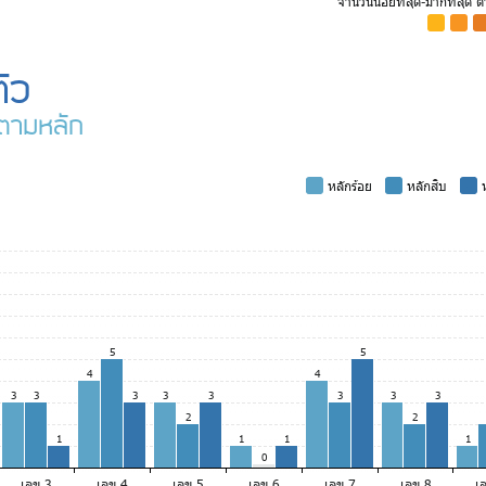
จำนวนน้อยที่สุด-มากที่สุด 
-
-
-
ัว
ตามหลัก
-
หลักร้อย
-
หลักสิบ
-
ห
5
5
4
4
3
3
3
3
3
3
3
3
2
2
1
1
1
1
0
เลข 3
เลข 4
เลข 5
เลข 6
เลข 7
เลข 8
เ