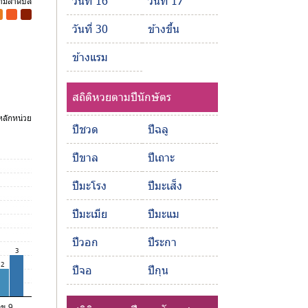
วันที่ 16
วันที่ 17
ตามลำดับสี
-
-
วันที่ 30
ข้างขึ้น
ข้างแรม
สถิติหวยตามปีนักษัตร
ลักหน่วย
ปีชวด
ปีฉลู
ปีขาล
ปีเถาะ
ปีมะโรง
ปีมะเส็ง
ปีมะเมีย
ปีมะแม
ปีวอก
ปีระกา
3
2
ปีจอ
ปีกุน
ลข 9