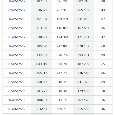
16/05/2569
107387
091
298
602
716
08
02/05/2569
536077
267
318
065
153
43
16/05/2568
251309
109
231
631
965
87
02/05/2568
213388
116
826
167
662
06
01/06/2567
530593
194
364
421
734
42
16/05/2567
205690
747
885
070
137
60
16/05/2566
132903
678
739
693
731
99
02/05/2566
843019
500
780
187
269
65
16/05/2565
155012
247
736
236
540
06
02/05/2565
658642
518
778
041
325
09
02/05/2564
501272
018
306
129
498
18
16/04/2564
100787
013
143
264
478
56
01/06/2562
516461
589
713
215
560
46