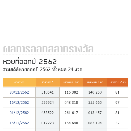
ผลการออกสลากรางวัล
หวยที่ออกปี 2562
รวมสถิติหวยออกปี 2562 ทั้งหมด 24 งวด
งวดวันที่
รางวัลที่ 1
เลขหน้า 3 ตัว
เลขท้าย 3 ตัว
เลขท้าย 2 ตัว
30/12/2562
510541
116
382
140
250
81
16/12/2562
529924
043
318
555
665
97
01/12/2562
453522
261
617
013
457
81
16/11/2562
017223
164
640
085
194
32