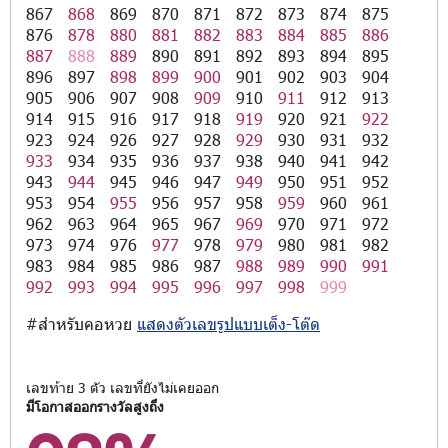
867
868
869
870
871
872
873
874
875
876
878
880
881
882
883
884
885
886
887
888
889
890
891
892
893
894
895
896
897
898
899
900
901
902
903
904
905
906
907
908
909
910
911
912
913
914
915
916
917
918
919
920
921
922
923
924
926
927
928
929
930
931
932
933
934
935
936
937
938
940
941
942
943
944
945
946
947
949
950
951
952
953
954
955
956
957
958
959
960
961
962
963
964
965
967
969
970
971
972
973
974
976
977
978
979
980
981
982
983
984
985
986
987
988
989
990
991
992
993
994
995
996
997
998
999
#สำหรับคอหวย
แสดงตัวเลขรูปแบบเต็ง-โต๊ด
เลขท้าย 3 ตัว เลขที่ยังไม่เคยออก
มีโอกาสออกรางวัลสูงถึง