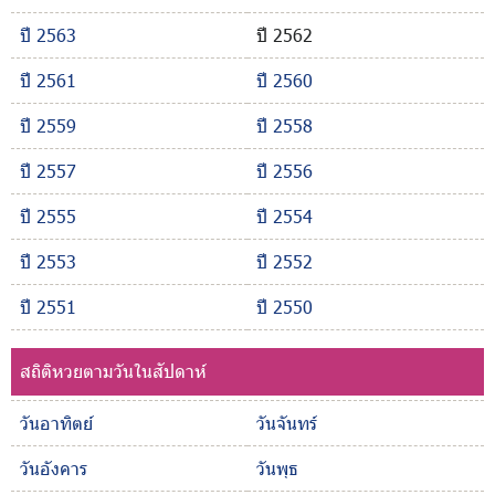
ปี 2563
ปี 2562
ปี 2561
ปี 2560
ปี 2559
ปี 2558
ปี 2557
ปี 2556
ปี 2555
ปี 2554
ปี 2553
ปี 2552
ปี 2551
ปี 2550
สถิติหวยตามวันในสัปดาห์
วันอาทิตย์
วันจันทร์
วันอังคาร
วันพุธ