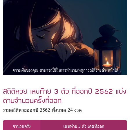
สถิติหวย เลขท้าย 3 ตัว ที่ออกปี 2562 แบ่ง
ตามจำนวนครั้งที่ออก
รวมสถิติหวยออกปี 2562 ทั้งหมด 24 งวด
จำนวนครั้ง
เลขท้าย 3 ตัว เลขที่ออก