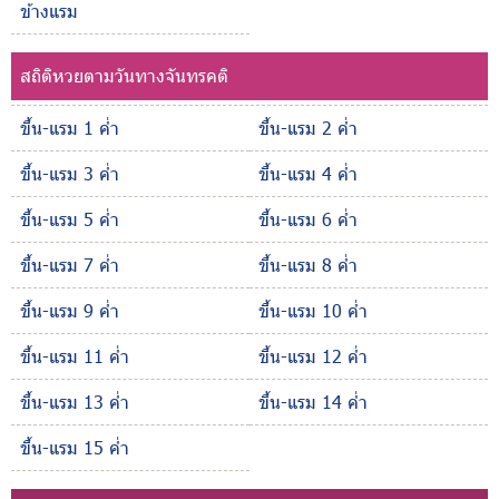
ข้างแรม
สถิติหวยตามวันทางจันทรคติ
ขึ้น-แรม 1 ค่ำ
ขึ้น-แรม 2 ค่ำ
ขึ้น-แรม 3 ค่ำ
ขึ้น-แรม 4 ค่ำ
ขึ้น-แรม 5 ค่ำ
ขึ้น-แรม 6 ค่ำ
ขึ้น-แรม 7 ค่ำ
ขึ้น-แรม 8 ค่ำ
ขึ้น-แรม 9 ค่ำ
ขึ้น-แรม 10 ค่ำ
ขึ้น-แรม 11 ค่ำ
ขึ้น-แรม 12 ค่ำ
ขึ้น-แรม 13 ค่ำ
ขึ้น-แรม 14 ค่ำ
ขึ้น-แรม 15 ค่ำ