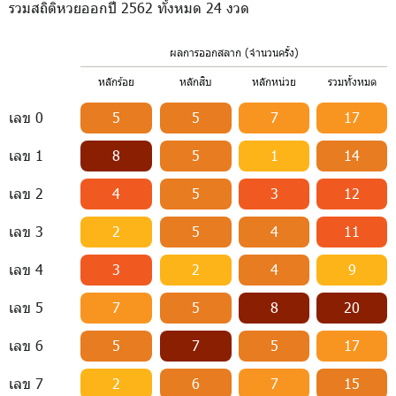
รวมสถิติหวยออกปี 2562 ทั้งหมด 24 งวด
ผลการออกสลาก (จำนวนครั้ง)
หลักร้อย
หลักสิบ
หลักหน่วย
รวมทั้งหมด
เลข 0
5
5
7
17
เลข 1
8
5
1
14
เลข 2
4
5
3
12
เลข 3
2
5
4
11
เลข 4
3
2
4
9
เลข 5
7
5
8
20
เลข 6
5
7
5
17
เลข 7
2
6
7
15