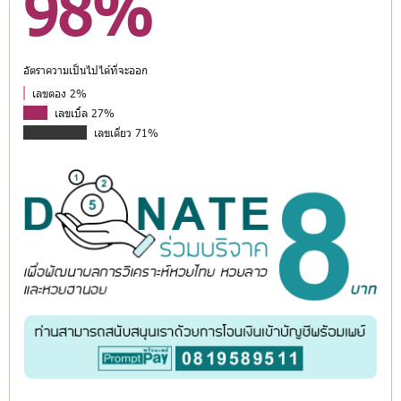
98%
อัตราความเป็นไปได้ที่จะออก
เลขตอง 2%
เลขเบิ้ล 27%
เลขเดี่ยว 71%