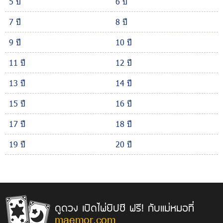
5 ปี
6 ปี
7 ปี
8 ปี
9 ปี
10 ปี
11 ปี
12 ปี
13 ปี
14 ปี
15 ปี
16 ปี
17 ปี
18 ปี
19 ปี
20 ปี
ดูดวง เปิดไพ่ยิปซี ฟรี! กับแม่หมอที่
maemor.com