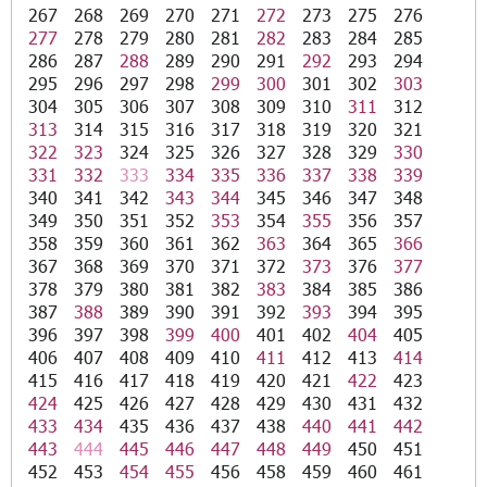
267
268
269
270
271
272
273
275
276
277
278
279
280
281
282
283
284
285
286
287
288
289
290
291
292
293
294
295
296
297
298
299
300
301
302
303
304
305
306
307
308
309
310
311
312
313
314
315
316
317
318
319
320
321
322
323
324
325
326
327
328
329
330
331
332
333
334
335
336
337
338
339
340
341
342
343
344
345
346
347
348
349
350
351
352
353
354
355
356
357
358
359
360
361
362
363
364
365
366
367
368
369
370
371
372
373
376
377
378
379
380
381
382
383
384
385
386
387
388
389
390
391
392
393
394
395
396
397
398
399
400
401
402
404
405
406
407
408
409
410
411
412
413
414
415
416
417
418
419
420
421
422
423
424
425
426
427
428
429
430
431
432
433
434
435
436
437
438
440
441
442
443
444
445
446
447
448
449
450
451
452
453
454
455
456
458
459
460
461