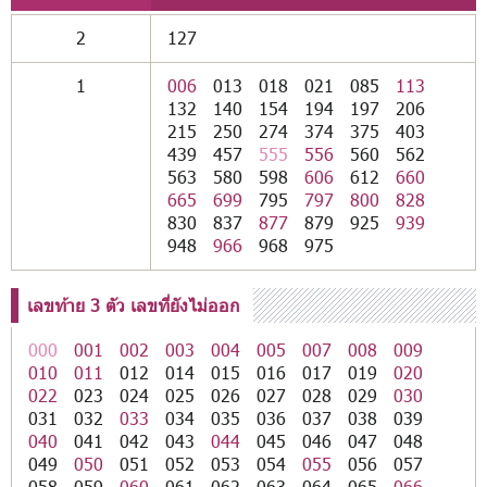
2
127
1
006
013
018
021
085
113
132
140
154
194
197
206
215
250
274
374
375
403
439
457
555
556
560
562
563
580
598
606
612
660
665
699
795
797
800
828
830
837
877
879
925
939
948
966
968
975
เลขท้าย 3 ตัว เลขที่ยังไม่ออก
000
001
002
003
004
005
007
008
009
010
011
012
014
015
016
017
019
020
022
023
024
025
026
027
028
029
030
031
032
033
034
035
036
037
038
039
040
041
042
043
044
045
046
047
048
049
050
051
052
053
054
055
056
057
058
059
060
061
062
063
064
065
066