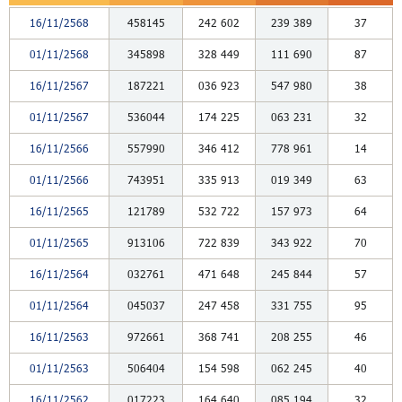
16/11/2568
458145
242
602
239
389
37
01/11/2568
345898
328
449
111
690
87
16/11/2567
187221
036
923
547
980
38
01/11/2567
536044
174
225
063
231
32
16/11/2566
557990
346
412
778
961
14
01/11/2566
743951
335
913
019
349
63
16/11/2565
121789
532
722
157
973
64
01/11/2565
913106
722
839
343
922
70
16/11/2564
032761
471
648
245
844
57
01/11/2564
045037
247
458
331
755
95
16/11/2563
972661
368
741
208
255
46
01/11/2563
506404
154
598
062
245
40
16/11/2562
017223
164
640
085
194
32