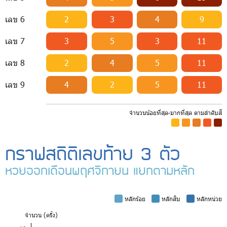
เลข 6
2
3
4
9
เลข 7
3
5
3
11
เลข 8
2
4
5
11
เลข 9
4
2
5
11
จำนวนน้อยที่สุด-มากที่สุด ตามลำดับสี
-
-
-
-
-
กราฟสถิติเลขท้าย 3 ตัว
หวยออกเดือนพฤศจิกายน แยกตามหลัก
-
หลักร้อย
-
หลักสิบ
-
หลักหน่วย
จำ
นวน (ครั้ง)