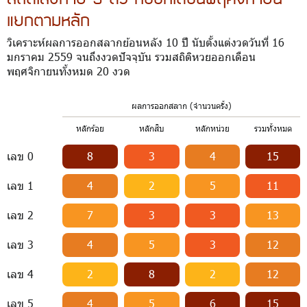
แยกตามหลัก
วิเคราะห์ผลการออกสลากย้อนหลัง 10 ปี นับตั้งแต่งวดวันที่ 16
มกราคม 2559 จนถึงงวดปัจจุบัน รวมสถิติหวยออกเดือน
พฤศจิกายนทั้งหมด 20 งวด
ผลการออกสลาก (จำนวนครั้ง)
หลักร้อย
หลักสิบ
หลักหน่วย
รวมทั้งหมด
เลข 0
8
3
4
15
เลข 1
4
2
5
11
เลข 2
7
3
3
13
เลข 3
4
5
3
12
เลข 4
2
8
2
12
เลข 5
4
5
6
15