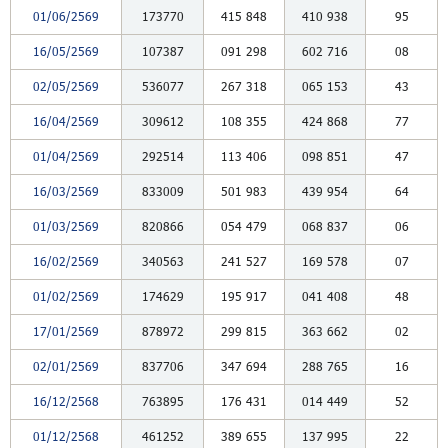
01/06/2569
173770
415
848
410
938
95
16/05/2569
107387
091
298
602
716
08
02/05/2569
536077
267
318
065
153
43
16/04/2569
309612
108
355
424
868
77
01/04/2569
292514
113
406
098
851
47
16/03/2569
833009
501
983
439
954
64
01/03/2569
820866
054
479
068
837
06
16/02/2569
340563
241
527
169
578
07
01/02/2569
174629
195
917
041
408
48
17/01/2569
878972
299
815
363
662
02
02/01/2569
837706
347
694
288
765
16
16/12/2568
763895
176
431
014
449
52
01/12/2568
461252
389
655
137
995
22