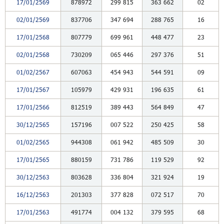
17/01/2569
878972
299
815
363
662
02
02/01/2569
837706
347
694
288
765
16
17/01/2568
807779
699
961
448
477
23
02/01/2568
730209
065
446
297
376
51
01/02/2567
607063
454
943
544
591
09
17/01/2567
105979
429
931
196
635
61
17/01/2566
812519
389
443
564
849
47
30/12/2565
157196
007
522
250
425
58
01/02/2565
944308
061
942
485
509
30
17/01/2565
880159
731
786
119
529
92
30/12/2563
803628
336
804
321
924
19
16/12/2563
201303
377
828
072
517
70
17/01/2563
491774
004
132
379
595
68