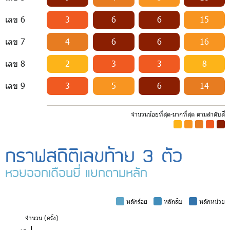
เลข 6
3
6
6
15
เลข 7
4
6
6
16
เลข 8
2
3
3
8
เลข 9
3
5
6
14
จำนวนน้อยที่สุด-มากที่สุด ตามลำดับสี
-
-
-
-
-
กราฟสถิติเลขท้าย 3 ตัว
หวยออกเดือนยี่ แยกตามหลัก
-
หลักร้อย
-
หลักสิบ
-
หลักหน่วย
จำ
นวน (ครั้ง)