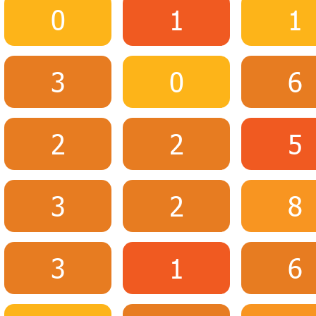
0
1
1
3
0
6
2
2
5
3
2
8
3
1
6