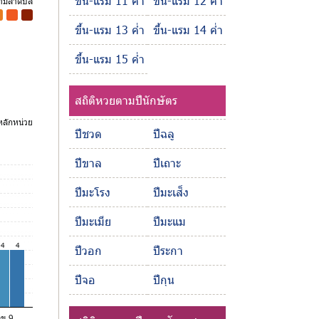
ขึ้น-แรม 11 ค่ำ
ขึ้น-แรม 12 ค่ำ
ตามลำดับสี
-
-
ขึ้น-แรม 13 ค่ำ
ขึ้น-แรม 14 ค่ำ
ขึ้น-แรม 15 ค่ำ
สถิติหวยตามปีนักษัตร
ลักหน่วย
ปีชวด
ปีฉลู
ปีขาล
ปีเถาะ
ปีมะโรง
ปีมะเส็ง
ปีมะเมีย
ปีมะแม
4
4
ปีวอก
ปีระกา
ปีจอ
ปีกุน
ลข 9