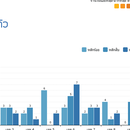
จำนวนน้อยที่สุด-มากที่สุด 
-
-
-
ัว
-
หลักร้อย
-
หลักสิบ
-
ห
7
6
5
4
3
3
3
3
3
3
2
2
2
2
2
1
1
0
0
เลข 3
เลข 4
เลข 5
เลข 6
เลข 7
เลข 8
เ