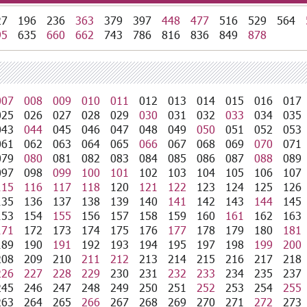
27
196
236
363
379
397
448
477
516
529
564
95
635
660
662
743
786
816
836
849
878
007
008
009
010
011
012
013
014
015
016
017
025
026
027
028
029
030
031
032
033
034
035
043
044
045
046
047
048
049
050
051
052
053
061
062
063
064
065
066
067
068
069
070
071
079
080
081
082
083
084
085
086
087
088
089
097
098
099
100
101
102
103
104
105
106
107
115
116
117
118
120
121
122
123
124
125
126
135
136
137
138
139
140
141
142
143
144
145
153
154
155
156
157
158
159
160
161
162
163
171
172
173
174
175
176
177
178
179
180
181
189
190
191
192
193
194
195
197
198
199
200
208
209
210
211
212
213
214
215
216
217
218
226
227
228
229
230
231
232
233
234
235
237
245
246
247
248
249
250
251
252
253
254
255
263
264
265
266
267
268
269
270
271
272
273