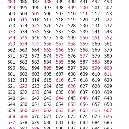
484
486
487
488
489
490
491
492
493
494
495
496
497
498
499
500
501
502
503
504
505
506
507
510
511
512
513
514
515
516
517
518
519
520
521
522
523
524
525
526
527
528
530
531
532
533
534
535
536
537
538
539
541
543
544
545
546
547
548
549
550
551
552
553
554
555
556
557
558
559
560
561
562
563
564
565
566
567
568
569
570
571
572
573
574
575
576
577
579
580
581
582
583
584
585
586
587
588
589
590
591
594
595
596
597
598
599
600
601
602
603
605
607
608
609
610
611
612
613
614
615
616
617
618
619
620
621
622
623
624
625
626
627
628
629
630
632
633
634
635
636
637
638
639
640
641
642
643
644
645
646
647
648
649
650
651
653
654
655
656
657
658
659
660
661
662
663
664
665
666
667
668
669
670
671
672
673
674
675
676
677
678
679
680
681
682
683
684
685
686
687
688
689
690
692
693
694
695