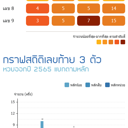
เลข 8
4
5
5
14
เลข 9
3
5
7
15
จำนวนน้อยที่สุด-มากที่สุด ตามลำดับสี
-
-
-
-
-
กราฟสถิติเลขท้าย 3 ตัว
หวยออกปี 2565 แยกตามหลัก
-
หลักร้อย
-
หลักสิบ
-
หลักหน่วย
จำ
นวน (ครั้ง)
15
12
10
9
8