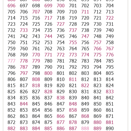
696
697
698
699
700
701
702
703
704
705
706
707
708
709
710
711
712
713
714
715
716
717
718
719
720
721
722
723
724
725
726
727
728
729
730
731
732
733
734
735
736
737
738
739
740
741
742
743
744
745
746
747
748
749
750
751
752
753
754
755
756
757
758
759
760
761
762
763
764
765
766
767
768
769
770
771
772
773
774
775
776
777
778
779
780
781
782
783
784
785
786
787
789
790
791
792
793
794
795
796
797
798
800
801
802
803
804
805
806
807
808
809
810
811
812
813
814
815
817
818
819
820
821
822
823
824
825
826
827
828
829
830
831
832
833
834
835
836
837
838
839
840
841
842
843
844
845
846
847
848
849
850
851
852
853
854
856
857
858
859
860
861
862
863
864
865
866
867
868
869
871
872
873
874
875
877
878
879
880
881
882
883
884
885
886
887
888
889
890