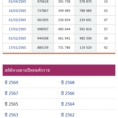
01/04/2565
970618
391
738
578
870
10
16/03/2565
737867
349
985
788
989
03
01/03/2565
061905
236
834
234
691
07
17/02/2565
098597
085
644
592
816
57
01/02/2565
944308
061
942
485
509
30
17/01/2565
880159
731
786
119
529
92
สถิติหวยตามปีพุทธศักราช
ปี 2569
ปี 2568
ปี 2567
ปี 2566
ปี 2565
ปี 2564
ปี 2563
ปี 2562