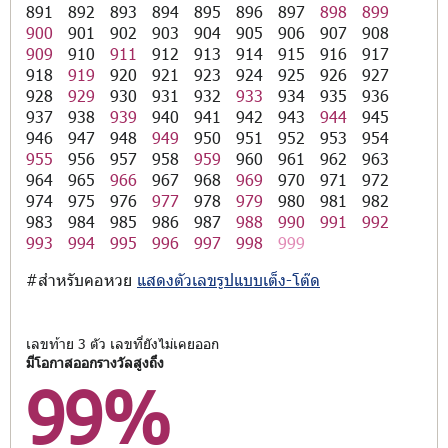
891
892
893
894
895
896
897
898
899
900
901
902
903
904
905
906
907
908
909
910
911
912
913
914
915
916
917
918
919
920
921
923
924
925
926
927
928
929
930
931
932
933
934
935
936
937
938
939
940
941
942
943
944
945
946
947
948
949
950
951
952
953
954
955
956
957
958
959
960
961
962
963
964
965
966
967
968
969
970
971
972
974
975
976
977
978
979
980
981
982
983
984
985
986
987
988
990
991
992
993
994
995
996
997
998
999
#สำหรับคอหวย
แสดงตัวเลขรูปแบบเต็ง-โต๊ด
เลขท้าย 3 ตัว เลขที่ยังไม่เคยออก
มีโอกาสออกรางวัลสูงถึง
99%