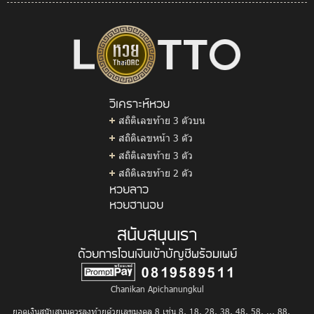
วิเคราะห์หวย
สถิติเลขท้าย 3 ตัวบน
สถิติเลขหน้า 3 ตัว
สถิติเลขท้าย 3 ตัว
สถิติเลขท้าย 2 ตัว
หวยลาว
หวยฮานอย
สนับสนุนเรา
ด้วยการโอนเงินเข้าบัญชีพร้อมเพย์
Chanikan Apichanungkul
ยอดเงินสนับสนุนควรลงท้ายด้วยเลขมงคล 8 เช่น 8, 18, 28, 38, 48, 58, .., 88,