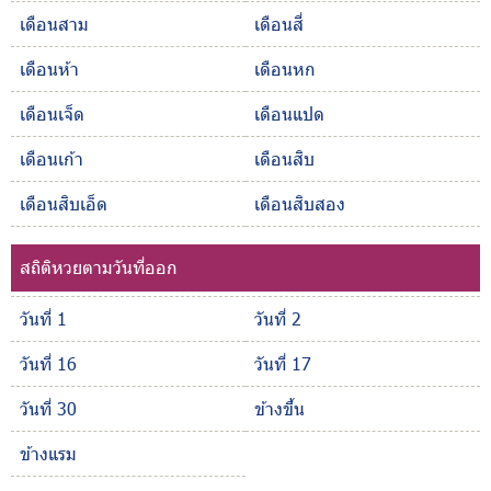
เดือนสาม
เดือนสี่
เดือนห้า
เดือนหก
เดือนเจ็ด
เดือนแปด
เดือนเก้า
เดือนสิบ
เดือนสิบเอ็ด
เดือนสิบสอง
สถิติหวยตามวันที่ออก
วันที่ 1
วันที่ 2
วันที่ 16
วันที่ 17
วันที่ 30
ข้างขึ้น
ข้างแรม