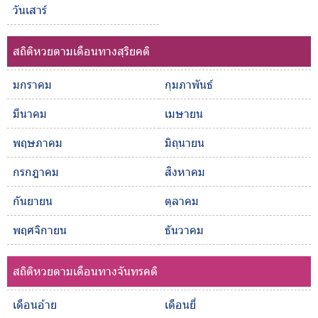
วันเสาร์
สถิติหวยตามเดือนทางสุริยคติ
มกราคม
กุมภาพันธ์
มีนาคม
เมษายน
พฤษภาคม
มิถุนายน
กรกฎาคม
สิงหาคม
กันยายน
ตุลาคม
พฤศจิกายน
ธันวาคม
สถิติหวยตามเดือนทางจันทรคติ
เดือนอ้าย
เดือนยี่