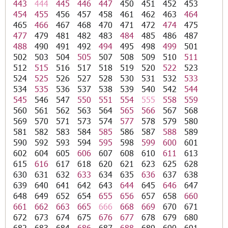
443
444
445
446
447
450
451
452
453
454
455
456
457
458
461
462
463
464
465
466
467
468
470
471
472
474
475
477
479
481
482
483
484
485
486
487
488
490
491
492
494
495
498
499
501
502
503
504
505
507
508
509
510
511
512
515
516
517
518
519
520
522
523
524
525
526
527
528
530
531
532
533
534
535
536
537
538
539
540
542
544
545
546
547
550
551
554
555
558
559
560
561
562
563
564
565
566
567
568
569
570
571
573
574
577
578
579
580
581
582
583
584
585
586
587
588
589
590
592
593
594
595
598
599
600
601
602
604
605
606
607
608
610
611
613
615
616
617
618
620
621
623
625
628
630
631
632
633
634
635
636
637
638
639
640
641
642
643
644
645
646
647
648
649
652
654
655
656
657
658
660
661
662
663
665
666
668
669
670
671
672
673
674
675
676
677
678
679
680
682
683
684
686
687
688
689
690
691