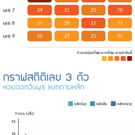
เลข 7
24
21
25
70
เลข 8
27
29
21
77
เลข 9
25
27
25
77
จำนวนน้อยที่สุด-มากที่สุด ตามลำดับสี
-
-
-
-
-
กราฟสถิติเลข 3 ตัว
หวยออกวันพุธ แยกตามหลัก
-
หลักร้อย
-
หลักสิบ
-
หลักหน่วย
จำ
นวน (ครั้ง)
45
36
34