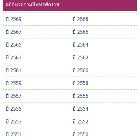
สถิติหวยตามปีพุทธศักราช
ปี 2569
ปี 2568
ปี 2567
ปี 2566
ปี 2565
ปี 2564
ปี 2563
ปี 2562
ปี 2561
ปี 2560
ปี 2559
ปี 2558
ปี 2557
ปี 2556
ปี 2555
ปี 2554
ปี 2553
ปี 2552
ปี 2551
ปี 2550