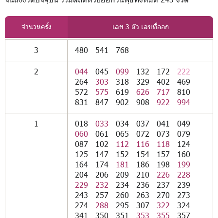
จำนวนครั้ง
เลข 3 ตัว เลขที่ออก
3
480
541
768
2
044
045
099
132
172
222
264
303
318
329
402
469
572
575
619
626
717
810
831
847
902
908
922
994
1
018
033
034
037
041
049
060
061
065
072
073
079
087
102
112
116
118
124
125
147
152
154
157
160
164
174
181
186
198
199
204
206
209
210
226
228
229
232
234
236
237
239
243
257
260
263
270
273
274
288
295
307
322
324
341
350
351
353
355
357