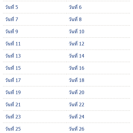
วันที่ 5
วันที่ 6
วันที่ 7
วันที่ 8
วันที่ 9
วันที่ 10
วันที่ 11
วันที่ 12
วันที่ 13
วันที่ 14
วันที่ 15
วันที่ 16
วันที่ 17
วันที่ 18
วันที่ 19
วันที่ 20
วันที่ 21
วันที่ 22
วันที่ 23
วันที่ 24
วันที่ 25
วันที่ 26