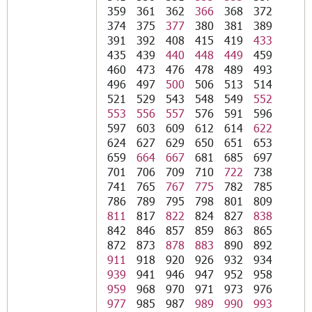
359
361
362
366
368
372
374
375
377
380
381
389
391
392
408
415
419
433
435
439
440
448
449
459
460
473
476
478
489
493
496
497
500
506
513
514
521
529
543
548
549
552
553
556
557
576
591
596
597
603
609
612
614
622
624
627
629
650
651
653
659
664
667
681
685
697
701
706
709
710
722
738
741
765
767
775
782
785
786
789
795
798
801
809
811
817
822
824
827
838
842
846
857
859
863
865
872
873
878
883
890
892
911
918
920
926
932
934
939
941
946
947
952
958
959
968
970
971
973
976
977
985
987
989
990
993