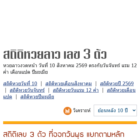
สถิติหวยลาว เลข 3 ตัว
หวยลาวงวดหน้า วันที่ 10 สิงหาคม 2569 ตรงกับวันจันทร์ แรม 12
ค่ำ เดือนแปด ปีมะเมีย
สถิติหวยวันที่ 10
|
สถิติหวยเดือนสิงหาคม
|
สถิติหวยปี 2569
|
สถิติหวยวันจันทร์
|
สถิติหวยวันแรม 12 ค่ำ
|
สถิติหวยเดือน
แปด
|
สถิติหวยปีมะเมีย
วิเคราะห์
สถิติเลข 3 ตัว ที่ออกวันพุธ แยกตามหลัก