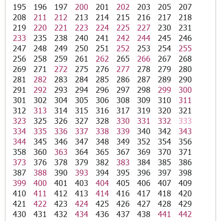
195
196
197
200
201
202
203
205
207
208
211
212
213
214
215
216
217
218
219
220
221
223
224
225
227
230
231
233
235
238
240
241
242
244
245
246
247
248
249
250
251
252
253
254
255
256
258
259
261
262
265
266
267
268
269
271
272
275
276
277
278
279
280
281
282
283
284
285
286
287
289
290
291
292
293
294
296
297
298
299
300
301
302
304
305
306
308
309
310
311
312
313
314
315
316
317
319
320
321
323
325
326
327
328
330
331
332
333
334
335
336
337
338
339
340
342
343
344
345
346
347
348
349
352
354
356
358
360
363
364
365
367
369
370
371
373
376
378
379
382
383
384
385
386
387
388
390
393
394
395
396
397
398
399
400
401
403
404
405
406
407
409
410
411
412
413
414
416
417
418
420
421
422
423
424
425
426
427
428
429
430
431
432
434
436
437
438
441
442