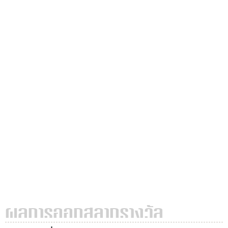
ผลการออกสลากรางวัล