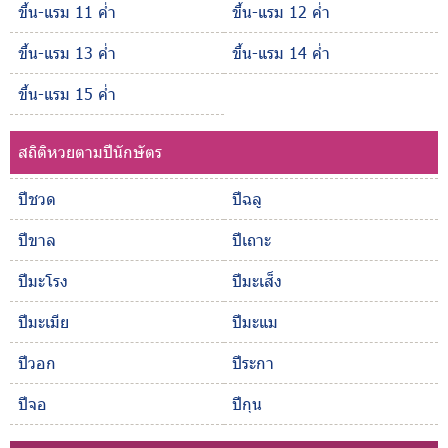
ขึ้น-แรม 11 ค่ำ
ขึ้น-แรม 12 ค่ำ
ขึ้น-แรม 13 ค่ำ
ขึ้น-แรม 14 ค่ำ
ขึ้น-แรม 15 ค่ำ
สถิติหวยตามปีนักษัตร
ปีชวด
ปีฉลู
ปีขาล
ปีเถาะ
ปีมะโรง
ปีมะเส็ง
ปีมะเมีย
ปีมะแม
ปีวอก
ปีระกา
ปีจอ
ปีกุน