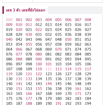
เลข 3 ตัว เลขที่ยังไม่ออก
000
001
002
003
004
005
006
007
008
009
010
011
012
013
014
015
016
017
019
020
021
022
023
024
025
026
027
028
029
030
031
032
035
036
038
039
040
042
043
046
047
048
050
051
052
053
054
055
056
057
058
059
062
063
064
066
067
068
069
070
071
074
075
076
077
078
080
081
082
083
084
085
086
088
089
090
091
092
093
094
095
096
097
098
100
101
103
104
105
106
107
108
109
110
111
113
114
115
117
119
120
121
122
123
126
127
128
129
130
131
133
134
135
136
137
138
139
140
141
142
143
144
145
146
148
149
150
151
153
155
156
158
159
161
162
163
165
166
167
168
169
170
171
173
175
176
177
178
179
180
182
183
184
185
187
188
189
190
191
192
193
194