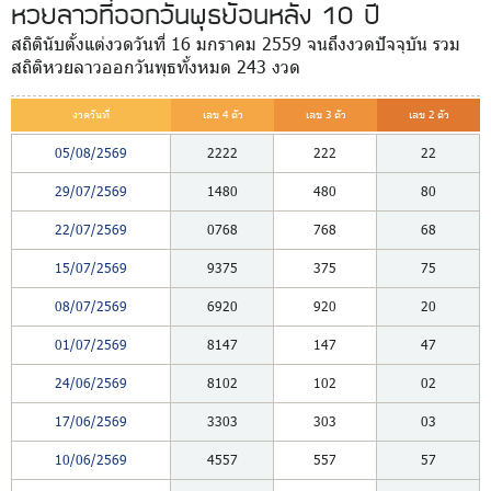
หวยลาวที่ออกวันพุธย้อนหลัง 10 ปี
สถิตินับตั้งแต่งวดวันที่ 16 มกราคม 2559 จนถึงงวดปัจจุบัน รวม
สถิติหวยลาวออกวันพุธทั้งหมด 243 งวด
งวดวันที่
เลข 4 ตัว
เลข 3 ตัว
เลข 2 ตัว
05/08/2569
2222
222
22
29/07/2569
1480
480
80
22/07/2569
0768
768
68
15/07/2569
9375
375
75
08/07/2569
6920
920
20
01/07/2569
8147
147
47
24/06/2569
8102
102
02
17/06/2569
3303
303
03
10/06/2569
4557
557
57