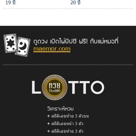
19 ปี
20 ปี
ดูดวง เปิดไพ่ยิปซี ฟรี! กับแม่หมอที่
maemor.com
วิเคราะห์หวย
สถิติเลขท้าย 3 ตัวบน
สถิติเลขหน้า 3 ตัว
สถิติเลขท้าย 3 ตัว