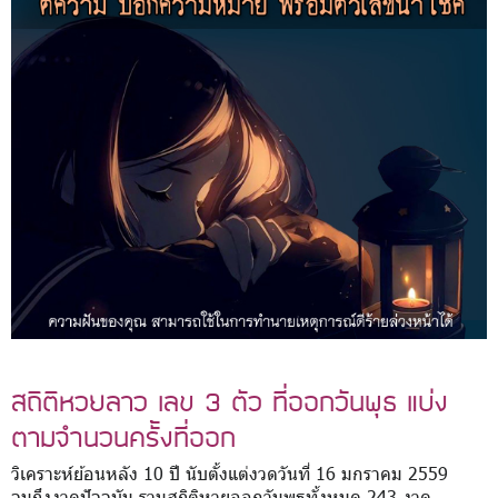
สถิติหวยลาว เลข 3 ตัว ที่ออกวันพุธ แบ่ง
ตามจำนวนครั้งที่ออก
วิเคราะห์ย้อนหลัง 10 ปี นับตั้งแต่งวดวันที่ 16 มกราคม 2559
จนถึงงวดปัจจุบัน รวมสถิติหวยออกวันพุธทั้งหมด 243 งวด