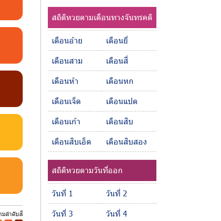
สถิติหวยตามเดือนทางจันทรคติ
เดือนอ้าย
เดือนยี่
เดือนสาม
เดือนสี่
เดือนห้า
เดือนหก
เดือนเจ็ด
เดือนแปด
เดือนเก้า
เดือนสิบ
เดือนสิบเอ็ด
เดือนสิบสอง
สถิติหวยตามวันที่ออก
วันที่ 1
วันที่ 2
วันที่ 3
วันที่ 4
ตามลำดับสี