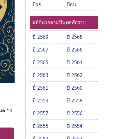
ปีจอ
ปีกุน
สถิติหวยตามปีพุทธศักราช
ปี 2569
ปี 2568
ปี 2567
ปี 2566
ปี 2565
ปี 2564
ปี 2563
ปี 2562
ปี 2561
ปี 2560
ปี 2559
ปี 2558
หมด 59
ปี 2557
ปี 2556
ปี 2555
ปี 2554
ปี 2553
ปี 2552