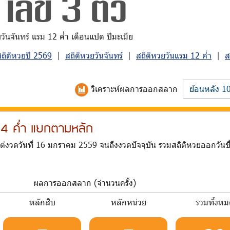
 เลข 3 ตัว
ันจันทร์ แรม 12 ค่ำ เดือนแปด ปีมะเมีย
สถิติหวยปี 2569
|
สถิติหวยวันจันทร์
|
สถิติหวยวันแรม 12 ค่ำ
|
ส
วิเคราะห์
ผลการออกสลาก
ม 4 ค่ำ แยกตามหลัก
ต่งวดวันที่ 16 มกราคม 2559 จนถึงงวดปัจจุบัน รวมสถิติหวยออกวันข
ผลการออกสลาก (จำนวนครั้ง)
หลักสิบ
หลักหน่วย
รวมทั้งห