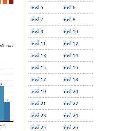
-
-
วันที่ 5
วันที่ 6
วันที่ 7
วันที่ 8
วันที่ 9
วันที่ 10
วันที่ 11
วันที่ 12
ลักหน่วย
วันที่ 13
วันที่ 14
วันที่ 15
วันที่ 16
วันที่ 17
วันที่ 18
9
วันที่ 19
วันที่ 20
5
วันที่ 21
วันที่ 22
วันที่ 23
วันที่ 24
ลข 9
วันที่ 25
วันที่ 26