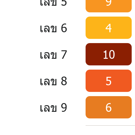
เลข 5
9
เลข 6
4
เลข 7
10
เลข 8
5
เลข 9
6