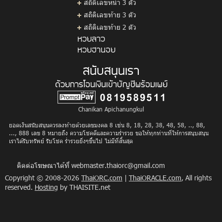
สถิติเลขหน้า 3 ตัว
สถิติเลขท้าย 3 ตัว
สถิติเลขท้าย 2 ตัว
หวยลาว
หวยฮานอย
สนับสนุนเรา
ด้วยการโอนเงินเข้าบัญชีพร้อมเพย์
Chanikan Apichanungkul
ยอดเงินสนับสนุนควรลงท้ายด้วยเลขมงคล 8 เช่น 8, 18, 28, 38, 48, 58, .., 88,
..., 888 เลข 8 หมายถึง ความโชคดีและความร่ำรวย ขอให้ทุกท่านที่ให้การสนุบสนุน
เราได้รับทรัพย์ รับโชค ร่ำรวยยิ่งๆขึ้นไป ไม่มีที่สิ้นสุด
ติดต่อโฆษณาได้ที่
webmaster.thaiorc@gmail.com
Copyright © 2008-2026
ThaiORC.com
|
ThaiORACLE.com
, All rights
reserved.
Hosting
by THAISITE.net