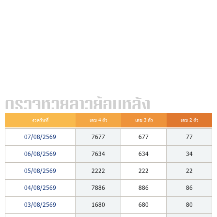
ตรวจหวยลาวย้อนหลัง
งวดวันที่
เลข 4 ตัว
เลข 3 ตัว
เลข 2 ตัว
07/08/2569
7677
677
77
06/08/2569
7634
634
34
05/08/2569
2222
222
22
04/08/2569
7886
886
86
03/08/2569
1680
680
80