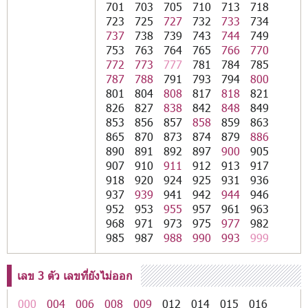
701
703
705
710
713
718
723
725
727
732
733
734
737
738
739
743
744
749
753
763
764
765
766
770
772
773
777
781
784
785
787
788
791
793
794
800
801
804
808
817
818
821
826
827
838
842
848
849
853
856
857
858
859
863
865
870
873
874
879
886
890
891
892
897
900
905
907
910
911
912
913
917
918
920
924
925
931
936
937
939
941
942
944
946
952
953
955
957
961
963
968
971
973
975
977
982
985
987
988
990
993
999
เลข 3 ตัว เลขที่ยังไม่ออก
000
004
006
008
009
012
014
015
016