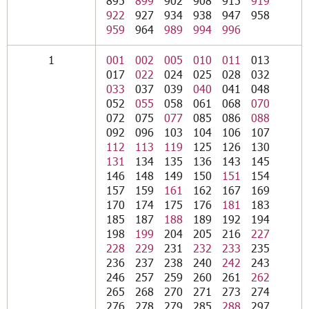
895
899
902
908
915
919
922
927
934
938
947
958
959
964
989
994
996
1
001
002
005
010
011
013
017
022
024
025
028
032
033
037
039
040
041
048
052
055
058
061
068
070
072
075
077
085
086
088
092
096
103
104
106
107
112
113
119
125
126
130
131
134
135
136
143
145
146
148
149
150
151
154
157
159
161
162
167
169
170
174
175
176
181
183
185
187
188
189
192
194
198
199
204
205
216
227
228
229
231
232
233
235
236
237
238
240
242
243
246
257
259
260
261
262
265
268
270
271
273
274
276
278
279
285
288
297