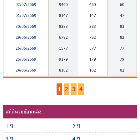
02/07/2569
9460
460
60
01/07/2569
8147
147
47
30/06/2569
8383
383
83
29/06/2569
6782
782
82
26/06/2569
1577
577
77
25/06/2569
9179
179
79
24/06/2569
8102
102
02
1
2
3
4
สถิติหวยย้อนหลัง
1 ปี
2 ปี
3 ปี
4 ปี