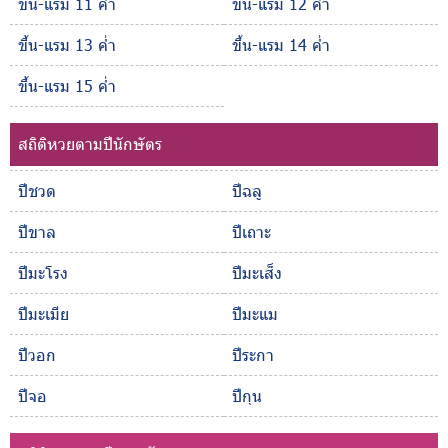
ขึ้น-แรม 11 ค่ำ
ขึ้น-แรม 12 ค่ำ
ขึ้น-แรม 13 ค่ำ
ขึ้น-แรม 14 ค่ำ
ขึ้น-แรม 15 ค่ำ
สถิติหวยตามปีนักษัตร
ปีชวด
ปีฉลู
ปีขาล
ปีเถาะ
ปีมะโรง
ปีมะเส็ง
ปีมะเมีย
ปีมะแม
ปีวอก
ปีระกา
ปีจอ
ปีกุน