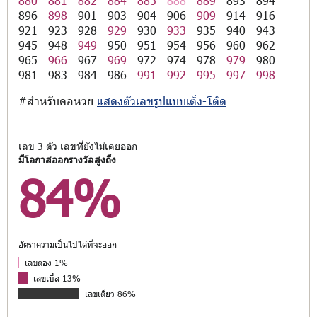
880
881
882
884
885
888
889
893
894
896
898
901
903
904
906
909
914
916
921
923
928
929
930
933
935
940
943
945
948
949
950
951
954
956
960
962
965
966
967
969
972
974
978
979
980
981
983
984
986
991
992
995
997
998
#สำหรับคอหวย
แสดงตัวเลขรูปแบบเต็ง-โต๊ด
เลข 3 ตัว เลขที่ยังไม่เคยออก
มีโอกาสออกรางวัลสูงถึง
84%
อัตราความเป็นไปได้ที่จะออก
เลขตอง 1%
เลขเบิ้ล 13%
เลขเดี่ยว 86%