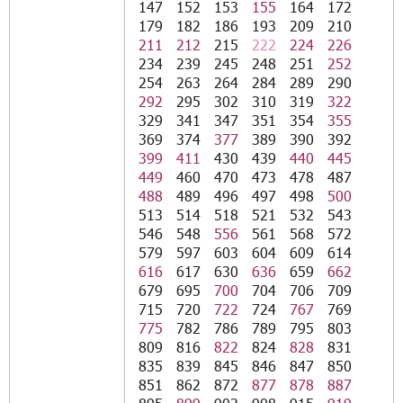
147
152
153
155
164
172
179
182
186
193
209
210
211
212
215
222
224
226
234
239
245
248
251
252
254
263
264
284
289
290
292
295
302
310
319
322
329
341
347
351
354
355
369
374
377
389
390
392
399
411
430
439
440
445
449
460
470
473
478
487
488
489
496
497
498
500
513
514
518
521
532
543
546
548
556
561
568
572
579
597
603
604
609
614
616
617
630
636
659
662
679
695
700
704
706
709
715
720
722
724
767
769
775
782
786
789
795
803
809
816
822
824
828
831
835
839
845
846
847
850
851
862
872
877
878
887