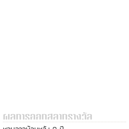
ผลการออกสลากรางวัล
หวยลาวย้อนหลัง 9 ปี