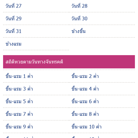
วันที่ 27
วันที่ 28
วันที่ 29
วันที่ 30
วันที่ 31
ข้างขึ้น
ข้างแรม
สถิติหวยตามวันทางจันทรคติ
ขึ้น-แรม 1 ค่ำ
ขึ้น-แรม 2 ค่ำ
ขึ้น-แรม 3 ค่ำ
ขึ้น-แรม 4 ค่ำ
ขึ้น-แรม 5 ค่ำ
ขึ้น-แรม 6 ค่ำ
ขึ้น-แรม 7 ค่ำ
ขึ้น-แรม 8 ค่ำ
ขึ้น-แรม 9 ค่ำ
ขึ้น-แรม 10 ค่ำ