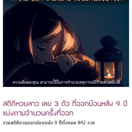
สถิติหวยลาว เลข 3 ตัว ที่ออกย้อนหลัง 9 ปี
แบ่งตามจำนวนครั้งที่ออก
รวมสถิติหวยออกย้อนหลัง 9 ปีทั้งหมด 842 งวด