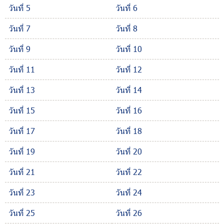
วันที่ 5
วันที่ 6
วันที่ 7
วันที่ 8
วันที่ 9
วันที่ 10
วันที่ 11
วันที่ 12
วันที่ 13
วันที่ 14
วันที่ 15
วันที่ 16
วันที่ 17
วันที่ 18
วันที่ 19
วันที่ 20
วันที่ 21
วันที่ 22
วันที่ 23
วันที่ 24
วันที่ 25
วันที่ 26