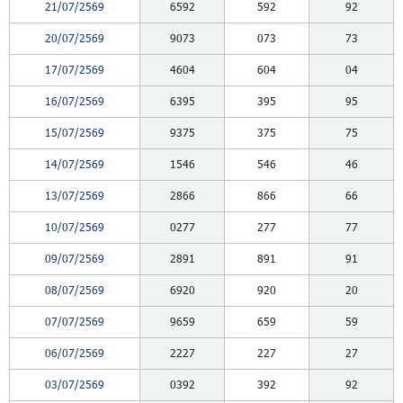
21/07/2569
6592
592
92
20/07/2569
9073
073
73
17/07/2569
4604
604
04
16/07/2569
6395
395
95
15/07/2569
9375
375
75
14/07/2569
1546
546
46
13/07/2569
2866
866
66
10/07/2569
0277
277
77
09/07/2569
2891
891
91
08/07/2569
6920
920
20
07/07/2569
9659
659
59
06/07/2569
2227
227
27
03/07/2569
0392
392
92