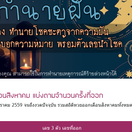
ือนสิงหาคม แบ่งตามจำนวนครั้งที่ออก
16 มกราคม 2559 จนถึงงวดปัจจุบัน รวมสถิติหวยออกเดือนสิงหาคมทั้งหม
เลข 3 ตัว เลขที่ออก