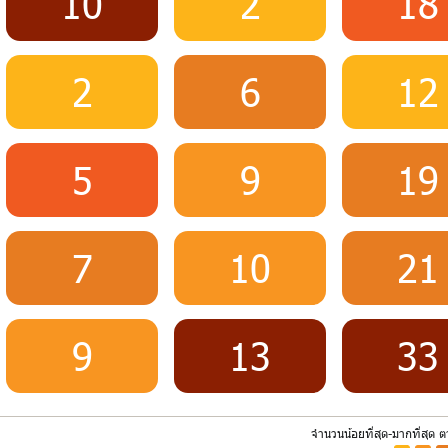
10
2
18
2
6
12
5
9
19
7
10
21
9
13
33
จำนวนน้อยที่สุด-มากที่สุด 