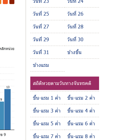
วันที่ 23
วันที่ 24
-
-
วันที่ 25
วันที่ 26
วันที่ 27
วันที่ 28
วันที่ 29
วันที่ 30
ลักหน่วย
วันที่ 31
ข้างขึ้น
ข้างแรม
สถิติหวยตามวันทางจันทรคติ
13
ขึ้น-แรม 1 ค่ำ
ขึ้น-แรม 2 ค่ำ
9
ขึ้น-แรม 3 ค่ำ
ขึ้น-แรม 4 ค่ำ
ขึ้น-แรม 5 ค่ำ
ขึ้น-แรม 6 ค่ำ
ลข 9
ขึ้น-แรม 7 ค่ำ
ขึ้น-แรม 8 ค่ำ