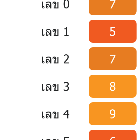
เลข 0
7
เลข 1
5
เลข 2
7
เลข 3
8
เลข 4
9