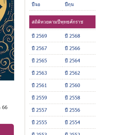
ปีจอ
ปีกุน
สถิติหวยตามปีพุทธศักราช
ปี 2569
ปี 2568
ปี 2567
ปี 2566
ปี 2565
ปี 2564
ปี 2563
ปี 2562
ปี 2561
ปี 2560
ปี 2559
ปี 2558
ด 66
ปี 2557
ปี 2556
ปี 2555
ปี 2554
ปี 2553
ปี 2552