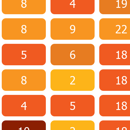
8
4
19
8
9
22
5
6
18
8
2
18
4
5
18