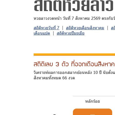
สถิติหวยลาว
หวยลาวงวดหน้า วันที่ 7 สิงหาคม 2569 ตรงกับวัน
สถิติหวยวันที่ 7
|
สถิติหวยเดือนสิงหาคม
|
สถ
เดือนแปด
|
สถิติหวยปีมะเมีย
สถิติเลข 3 ตัว ที่ออกเดือนสิงห
วิเคราะห์ผลการออกสลากย้อนหลัง 10 ปี นับตั้ง
สิงหาคมทั้งหมด 66 งวด
หลักร้อย