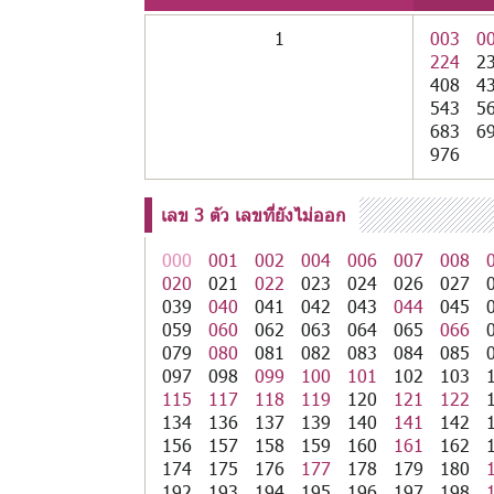
1
003
0
224
2
408
4
543
5
683
6
976
เลข 3 ตัว เลขที่ยังไม่ออก
000
001
002
004
006
007
008
020
021
022
023
024
026
027
039
040
041
042
043
044
045
059
060
062
063
064
065
066
079
080
081
082
083
084
085
097
098
099
100
101
102
103
115
117
118
119
120
121
122
134
136
137
139
140
141
142
156
157
158
159
160
161
162
174
175
176
177
178
179
180
192
193
194
195
196
197
198