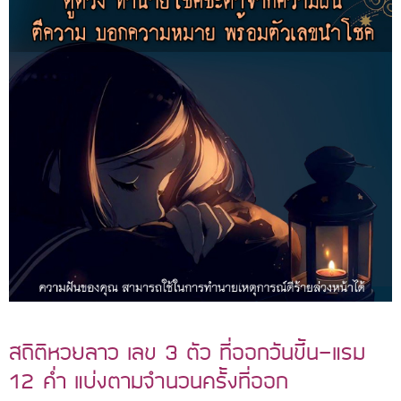
สถิติหวยลาว เลข 3 ตัว ที่ออกวันขึ้น-แรม
12 ค่ำ แบ่งตามจำนวนครั้งที่ออก